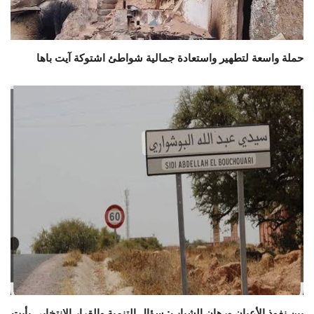
حملة واسعة لتطهير واستعادة جمالية شواطئ اشتوكة آيت باها
بين نفوذ الأعيان ورهان الشباب: سؤال التنمية والقرار الانتخابي بأيت