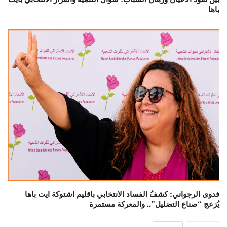
باها
فدوى الرجواني: كشفُ الفساد الانتخابي باقليم اشتوكة ايت باها
يُزعج “صناع التضليل”.. والمعركة مستمرة