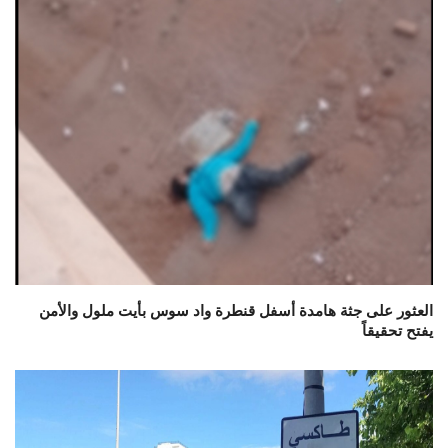
العثور على جثة هامدة أسفل قنطرة واد سوس بأيت ملول والأمن
يفتح تحقيقاً