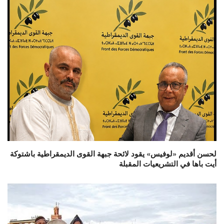
لحسن أقديم «لوفيس» يقود لائحة جبهة القوى الديمقراطية باشتوكة
أيت باها في التشريعيات المقبلة