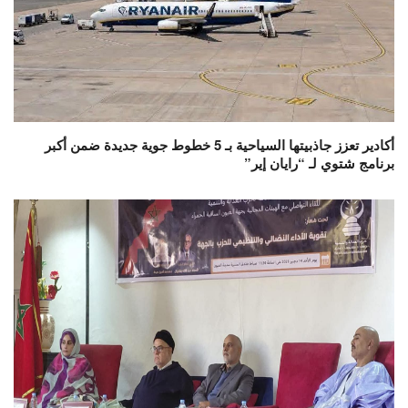
أكادير تعزز جاذبيتها السياحية بـ 5 خطوط جوية جديدة ضمن أكبر
برنامج شتوي لـ “رايان إير”