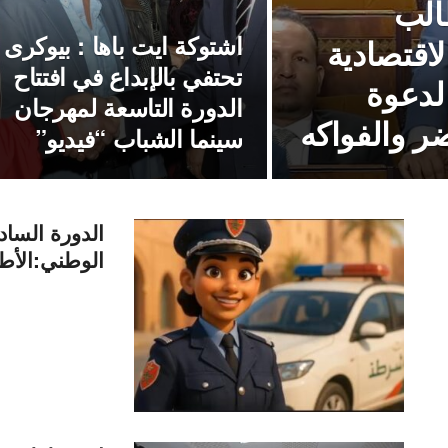
الب
اشتوكة ايت باها : بيوكرى
اقتصادية
تحتفي بالإبداع في افتتاح
لدعوة
الدورة التاسعة لمهرجان
ر والفواكه
سينما الشباب “فيديو”
الدورة الساد
الوطني:الأط