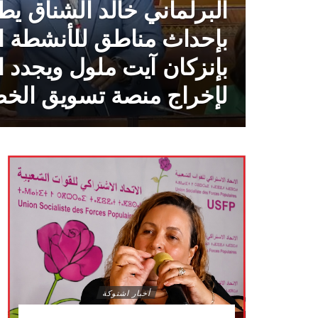
البرلماني خالد الشناق يط
بإحداث مناطق للأنشطة ال
بإنزكان آيت ملول ويجدد ا
لإخراج منصة تسويق الخض
بالقليعة “فيديو”
أخبار اشتوكة