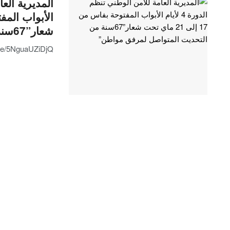
شعار”67سنة من التحديت المتواصل لمرفق مواطن”
.be/5NguaUZiDjQ