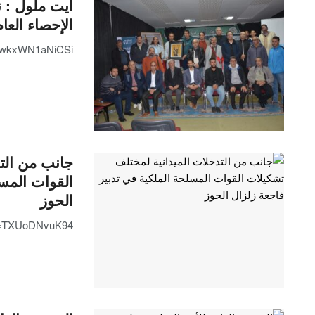
ايت ملول : 
الإحصاء العام
lPwkxWN1aNiCSi
جانب من الت
القوات المسل
الحوز
?v=TXUoDNvuK94