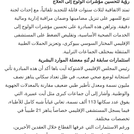
رؤية لتحسين مؤشرات الولوج إلى العلاج
تمتد الاتفاقية لثلاث سنوات قابلة للتجديد تلقائياً، مع إحداث لجنة
تتبع للسهر على تنزيل مضامينها وضمان مراقبة إدارية ومالية
دقيقة. وتراهن هذه المبادرة على تحسين مؤشرات الولوج إلى
الخدمات الصحية الأساسية، وتقليص الضغط على المستشفى
الإقليمي المختار السوسي ببيوكرى، وتعزيز الحملات الطبية
المتنقلة بمختلف الجماعات الترابية.
استثمارات سابقة لم تُنهِ معضلة الموارد البشرية
رئيس المجلس الإقليمي لاشتوكة آيت باها أكد أن هذه المبادرة تأتي
استجابة لوضع صحي صعب، في ظل تعداد سكاني يناهز نصف
مليون نسمة ومعدل تأطير طبي ضعيف مقارنة بالمعدلات الجهوية
والوطنية. وأشار إلى أن جماعات كبرى مثل أيت عميرة، التي
يفوق عدد سكانها 113 ألف نسمة، تعاني غياباً شبه كامل للأطباء،
فيما يسجل المستشفى الإقليمي خصاصاً يناهز 21 طبيباً في
تخصصات مختلفة.
ورغم الاستثمارات التي عرفها القطاع خلال العقدين الأخيرين،