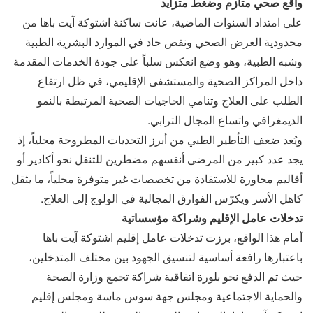
واقع صحي متأزم وضغط متزايد
على امتداد السنوات الماضية، عانت ساكنة اشتوكة آيت باها من
محدودية العرض الصحي ونقص حاد في الموارد البشرية الطبية
وشبه الطبية، وهو وضع انعكس سلباً على جودة الخدمات المقدمة
داخل المراكز الصحية والمستشفى الإقليمي، في ظل ارتفاع
الطلب على العلاج وتنامي الحاجيات الصحية المرتبطة بالنمو
الديمغرافي واتساع المجال الترابي.
ويُعد ضعف التأطير الطبي من أبرز التحديات المطروحة محلياً، إذ
يجد عدد كبير من المرضى أنفسهم مضطرين للتنقل نحو أكادير أو
أقاليم مجاورة للاستفادة من تخصصات غير متوفرة محلياً، ما يثقل
كاهل الأسر ويكرّس الفوارق المجالية في الولوج إلى العلاج.
تدخلات عامل الإقليم وشراكة مؤسساتية
أمام هذا الواقع، برزت تدخلات عامل إقليم اشتوكة آيت باها
باعتبارها رافعة أساسية لتنسيق الجهود بين مختلف المتدخلين،
حيث تم الدفع نحو بلورة اتفاقية شراكة تجمع وزارة الصحة
والحماية الاجتماعية ومجلس جهة سوس ماسة ومجلس إقليم