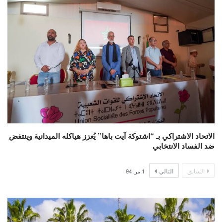
الاتحاد الاشتراكي بـ “اشتوكة آيت باها” يُعزز هياكله الميدانية وينتفض
ضد الفساد الانتخابي
السابق
التالي
1
من
94