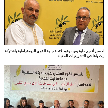
لحسن أقديم «لوفيس» يقود لائحة جبهة القوى الديمقراطية باشتوكة
أيت باها في التشريعيات المقبلة