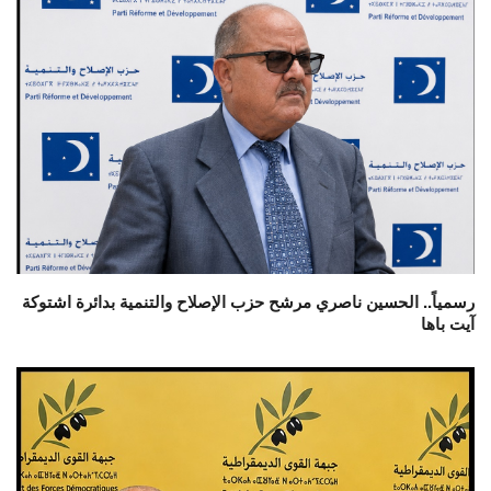
رسمياً.. الحسين ناصري مرشح حزب الإصلاح والتنمية بدائرة اشتوكة
آيت باها