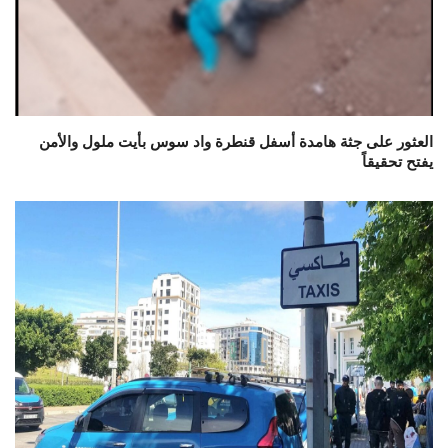
العثور على جثة هامدة أسفل قنطرة واد سوس بأيت ملول والأمن
يفتح تحقيقاً