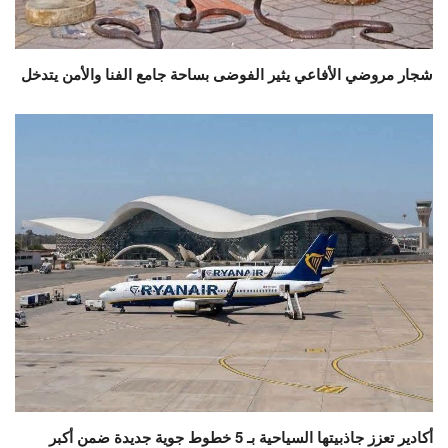
شجار مروضي الأفاعي يثير الفوضى بساحة جامع الفنا والأمن يتدخل
أكادير تعزز جاذبيتها السياحية بـ 5 خطوط جوية جديدة ضمن أكبر