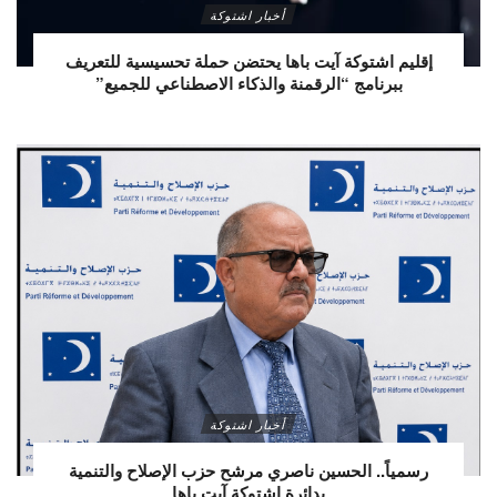
أخبار اشتوكة
إقليم اشتوكة آيت باها يحتضن حملة تحسيسية للتعريف
ببرنامج “الرقمنة والذكاء الاصطناعي للجميع”
أخبار اشتوكة
رسمياً.. الحسين ناصري مرشح حزب الإصلاح والتنمية
بدائرة اشتوكة آيت باها