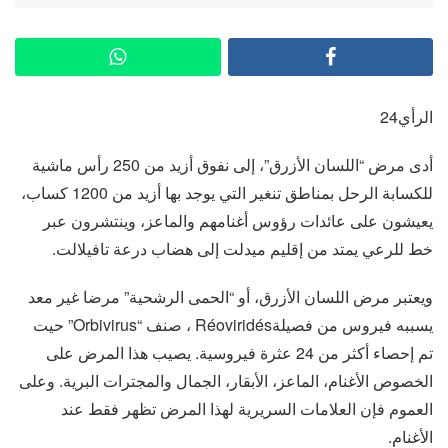
الرأي24
أدى مرض “اللسان الأزرق”، إلى نفوق أزيد من 250 رأس ماشية
للكسابة الرحل بمناطق تنغير التي يوجد بها أزيد من 1200 كساب،
يعيشون على عائدات رؤوس أغنامهم والماعز، وينتشرون عبر
خط للرعي يمتد من إقليم ميدلت إلى هضاب درعة تافيلالت.
ويعتبر مرض اللسان الأزرق، أو “الحمى الرشحية” مرضا غير معد
يسببه فيروس من فصيلةRéoviridés ، صنف “Orbivirus” حيت
تم إحصاء أكثر من 24 عثرة فيروسية. يصيب هذا المرض على
الخصوص الأغنام، الماعز، الأبقار، الجمال والمجترات البرية. وعلى
العموم فإن العلامات السريرية لهذا المرض تظهر فقط عند
الأغنام.