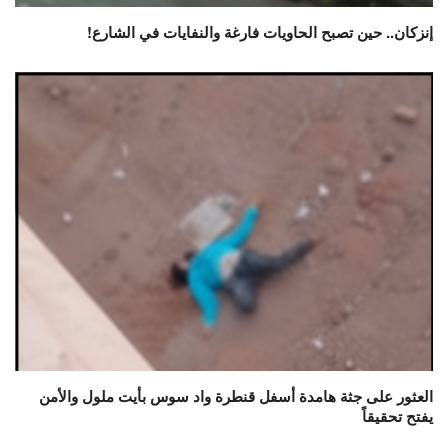
إنزكان.. حين تصبح الحاويات فارغة والنفايات في الشارع!
العثور على جثة هامدة أسفل قنطرة واد سوس بأيت ملول والأمن
يفتح تحقيقاً