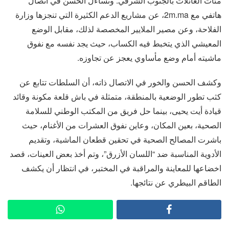
مئات العائلات بالجنوب الشرقي. وتساءل الحسن في اتصال
هاتفي مع 2m.ma، عن مشاريع الدعم الكثيرة التي تنجزها وزارة
الفلاحة، وعن مصير الملايير المخصصة لذلك، مقابل الوضع
المعيشي الذي يتخبط فيه الكساب، حيث يجد نفسه مع نفوق
ماشيته أمام وضع مأساوي يعجز عن تجاوزه.
وكشف الحسن والخور في الاتصال ذاته، أن السلطات تتابع عن
كثب تطور الوضعية بالمنطقة، متمثلة في باش قلعة مكونة وقائد
قيادة أيت يحيى، بينما حل فريق من المكتب الوطني للسلامة
الصحية، بعين المكان، وعاين نفوق العشرات من الأغنام، حيث
باشرت المصالح الصحية في تحقين قطعان الماشية، وتقديم
الأدوية المناسبة ضد “اللسان الأزرق”، وتم أخذ بعض العينات، قصد
اخضاعها للمعاينة والمراقبة في المختبر، في انتظار أن يكشف
الطاقم البيطري عن نتائجها.