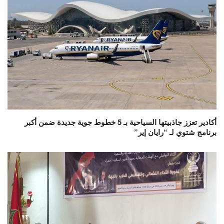
أكادير تعزز جاذبيتها السياحية بـ 5 خطوط جوية جديدة ضمن أكبر
برنامج شتوي لـ “رايان إير”