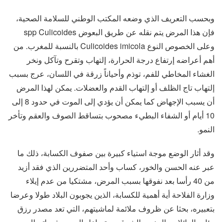
وبحسب التعريف الذي وضعه المكتب الوطني للسلامة الصحية،
فإن هذا المرض يتم نقله عن طريق البعوض spp Culicoides
وعلى الخصوص النوع Culicoides imicola بالنسبة للمغرب. من
أهم أعراضه إرتفاع درجة الحرارة، إلتهاب وتقرح وتآكل ونخر
الغشاء المخاطي للفم، توذم وأحياناً زرقة في اللسان، عرج بسبب
إلتهاب تاج الظلف أو إلتهاب القدم والعضلات. يمكن لهذا المرض
أن يسبب الإجهاض كما يمكن أن يؤدي إلى الموت في حدود 8 إلى
10 أيام أو الشفاء البطيء مصحوب بتساقط الصوف والعقم وتأخر
النمو.
وقد أثار الوضع موجة استياء كبيرة بين صفوف الكسابة، ذلك ما
عبر عنه الحسن والخور، كساب وأحد المتضررين الذي فقد أزيد
من 40 رأسا بعد نفوقها بسبب المرض، مشتكيا من عدم إيلاء
وزارة الفلاحة أية أهمية للكسابة، الذين يجوبون البلاد طولا وعرضا
بتعبيره، بحثا عن ظروف ملائمة لماشيتهم، التي تعد مصدر رزق