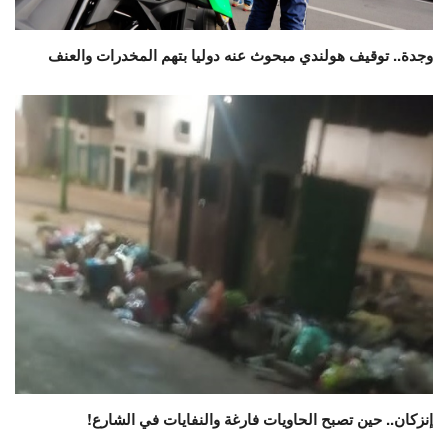
وجدة.. توقيف هولندي مبحوث عنه دوليا بتهم المخدرات والعنف
إنزكان.. حين تصبح الحاويات فارغة والنفايات في الشارع!