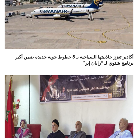
أكادير تعزز جاذبيتها السياحية بـ 5 خطوط جوية جديدة ضمن أكبر
برنامج شتوي لـ “رايان إير”