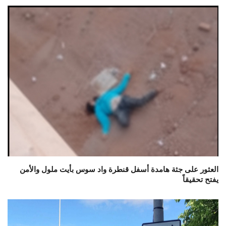
العثور على جثة هامدة أسفل قنطرة واد سوس بأيت ملول والأمن
يفتح تحقيقاً