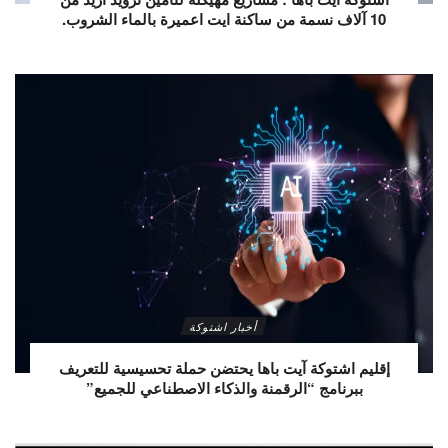
10 آلاف نسمة من ساكنة ايت اعميرة بالماء الشروب.
أخبار اشتوكة
إقليم اشتوكة آيت باها يحتضن حملة تحسيسية للتعريف
ببرنامج “الرقمنة والذكاء الاصطناعي للجميع”