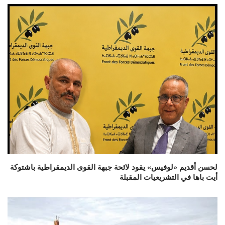
لحسن أقديم «لوفيس» يقود لائحة جبهة القوى الديمقراطية باشتوكة
أيت باها في التشريعيات المقبلة