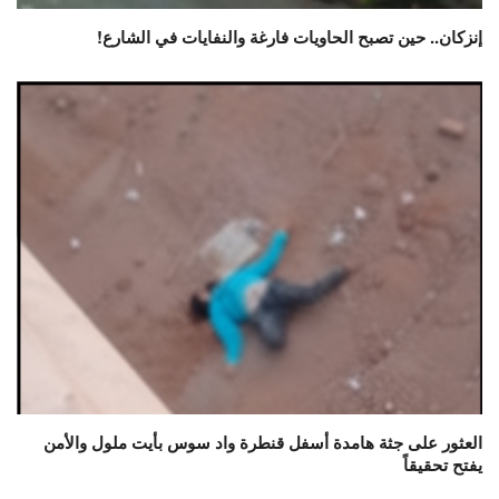
إنزكان.. حين تصبح الحاويات فارغة والنفايات في الشارع!
العثور على جثة هامدة أسفل قنطرة واد سوس بأيت ملول والأمن
يفتح تحقيقاً