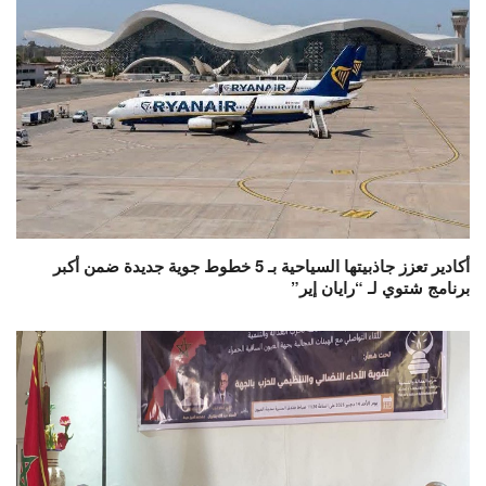
أكادير تعزز جاذبيتها السياحية بـ 5 خطوط جوية جديدة ضمن أكبر
برنامج شتوي لـ “رايان إير”