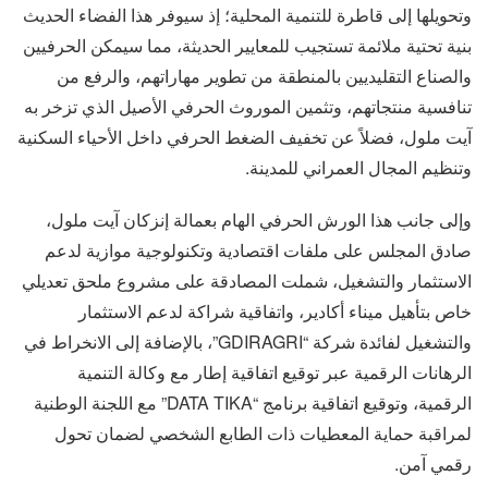
وتحويلها إلى قاطرة للتنمية المحلية؛ إذ سيوفر هذا الفضاء الحديث
بنية تحتية ملائمة تستجيب للمعايير الحديثة، مما سيمكن الحرفيين
والصناع التقليديين بالمنطقة من تطوير مهاراتهم، والرفع من
تنافسية منتجاتهم، وتثمين الموروث الحرفي الأصيل الذي تزخر به
آيت ملول، فضلاً عن تخفيف الضغط الحرفي داخل الأحياء السكنية
وتنظيم المجال العمراني للمدينة.
وإلى جانب هذا الورش الحرفي الهام بعمالة إنزكان آيت ملول،
صادق المجلس على ملفات اقتصادية وتكنولوجية موازية لدعم
الاستثمار والتشغيل، شملت المصادقة على مشروع ملحق تعديلي
خاص بتأهيل ميناء أكادير، واتفاقية شراكة لدعم الاستثمار
والتشغيل لفائدة شركة “GDIRAGRI”، بالإضافة إلى الانخراط في
الرهانات الرقمية عبر توقيع اتفاقية إطار مع وكالة التنمية
الرقمية، وتوقيع اتفاقية برنامج “DATA TIKA” مع اللجنة الوطنية
لمراقبة حماية المعطيات ذات الطابع الشخصي لضمان تحول
رقمي آمن.