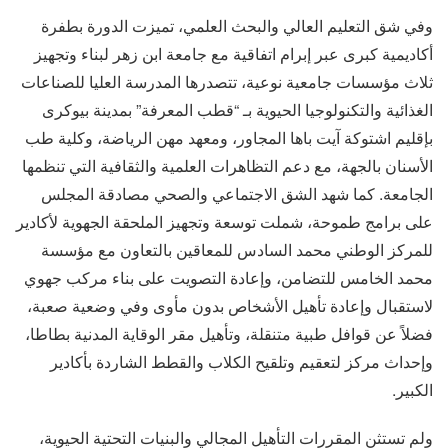
وفي شق التعليم العالي والبحث العلمي، تميزت الدورة بطفرة
أكاديمية كبرى عبر إبرام اتفاقية مع جامعة ابن زهر لبناء وتجهيز
ثلاث مؤسسات جامعية نوعية، تتصدرها المدرسة العليا للصناعات
الغذائية والتكنولوجيا الحيوية بـ “قطب المعرفة” بمدينة بيوكرى
بإقليم اشتوكة آيت باها المجاور، ومعهد مهن الرياضة، وكلية طب
الأسنان بالجهة، مع دعم التظاهرات العلمية والثقافية التي تنظمها
الجامعة. كما شهد الشق الاجتماعي والصحي مصادقة المجلس
على برامج طموحة، شملت توسعة وتجهيز الملحقة الجهوية لأكادير
للمركز الوطني محمد السادس للمعاقين بالتعاون مع مؤسسة
محمد الخامس للتضامن، وإعادة التصويت على بناء مركب جهوي
لاستقبال وإعادة تأهيل الأشخاص بدون مأوى وفي وضعية صعبة،
فضلاً عن قوافل طبية متنقلة، وتأهيل مقر الوقاية المدنية بطاطا،
وإحداث مركز لتعقيم وتلقيح الكلاب والقطط الشاردة بأكادير
الكبير.
ولم تستثنِ المقررات التأهيل المجالي والبنيات التحتية الحيوية،