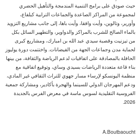
حيث صودق على برامج التنمية المندمجة والتأهيل الحضري
لمجموعة من المراكز الصاعدة والجماعات الترابية كبلفاع،
وأورير، وتالوين، وأيت وافقا، وأيت باها، إلى جانب مشاريع التزويد
بالماء الصالح للشرب بالمراكز والدواوير، والتطهير السائل بكل
من تيزنيت وقصبة سيدي عبد الله بن امبارك، ومشاريع كبرى
لحماية مدن وجماعات الجهة من الفيضانات. واختتمت دورة يوليوز
الحافلة بالمصادقة على اتفاقيات لدعم الرياضة والثقافة، من بينها
بناء قاعة متعددة الرياضات بسيدي وساي، وتوقيع اتفاقية مع
منظمة اليونسكو لإرساء مسار جهوي للتراث الثقافي غير المادي،
ودعم المهرجان الدولي للسينما والهجرة بأكادير، ومشاركة جمعية
الفروسية التقليدية لسوس ماسة في معرض الفرس بالجديدة
2026.
A.Boutbaoucht