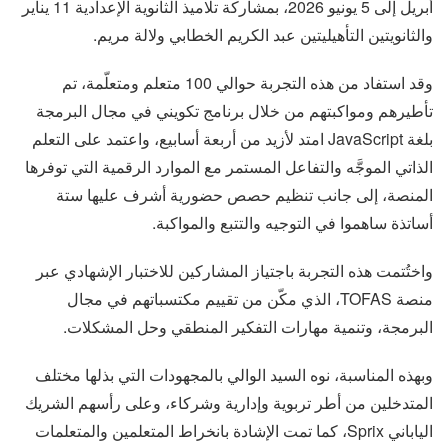
أبريل إلى 5 يونيو 2026، بمشاركة تلاميذ الثانوية الإعدادية 11 يناير
والثانويتين التأهيليتين عبد الكريم الخطابي ولالة مريم.
وقد استفاد من هذه التجربة حوالي 100 متعلم ومتعلّمة، تم
تأطيرهم ومواكبتهم من خلال برنامج تكويني في مجال البرمجة
بلغة JavaScript امتد لأزيد من أربعة أسابيع، واعتمد على التعلم
الذاتي الموجَّه والتفاعل المستمر مع الموارد الرقمية التي توفرها
المنصة، إلى جانب تنظيم حصص حضورية أشرف عليها ستة
أساتذة ساهموا في التوجيه والتتبع والمواكبة.
واختُتمت هذه التجربة باجتياز المشاركين للاختبار الإشهادي عبر
منصة TOFAS، الذي مكّن من تقييم مكتسباتهم في مجال
البرمجة، وتنمية مهارات التفكير المنطقي وحل المشكلات.
وبهذه المناسبة، نوه السيد الوالي بالمجهودات التي بذلها مختلف
المتدخلين من أطر تربوية وإدارية وشركاء، وعلى رأسهم الشريك
الياباني Sprix، كما تمت الإشادة بانخراط المتعلمين والمتعلمات