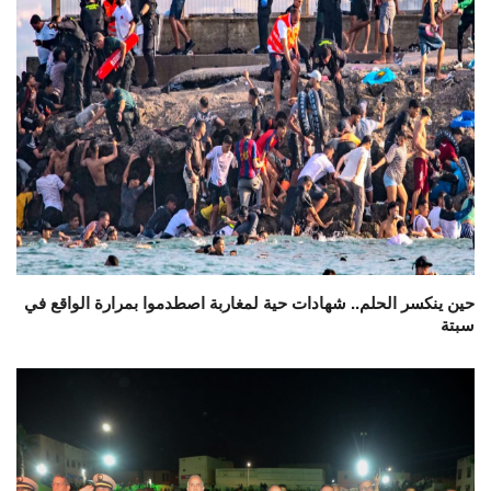
حين ينكسر الحلم.. شهادات حية لمغاربة اصطدموا بمرارة الواقع في
سبتة