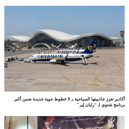
أكادير تعزز جاذبيتها السياحية بـ 5 خطوط جوية جديدة ضمن أكبر
برنامج شتوي لـ “رايان إير”