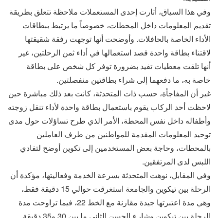
وفي هذا السياق، أثارت إحدى المستعملات ملاحظة تتعلق بطريقة
تقديم المعلومات داخل المحطات، خصوصاً ما يرتبط ببطاقات
الأداء الخاصة بالحافلات. وأوضحت أنها توجهت رفقة شقيقتها
لاقتناء بطاقة واحدة قصد استعمالها في أداء ثمن الرحلتين، غير
أنها تلقت معطيات تفيد بضرورة توفر كل شخص على بطاقة
خاصة به، ما دفعهما إلى شراء بطاقتين منفصلتين.
غير أن المفاجأة، حسب ذات المتحدثة، كانت بعد ذلك مباشرة حين
لاحظت أحد الركاب يقوم باستعمال بطاقة واحدة لأداء تنقل زوجته
وأطفاله داخل نفس المحطة، الأمر الذي طرح تساؤلات حول مدى
توحيد المعلومات المقدمة للمواطنين من طرف العاملين
بالمحطات، وحاجة بعض المستخدمين إلى تكوين أوضح لتفادي
اللبس لدى المرتفقين.
وفي المقابل، نوهت المتحدثة بسرعة الخدمة وفعاليتها، مؤكدة أن
الرحلة بين تيكوين والجامعة استغرقت حوالي 15 دقيقة فقط،
وهي مدة اعتبرتها جيدة مقارنة مع الخط 22، فيما تراوحت مدة
الرحلة بين تيكوين وشارع الحسن الثاني ما بين 30 و35 دقيقة.