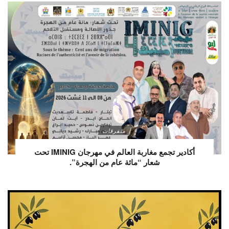
متفرقات
أكادير تجمع مغاربة العالم في مهرجان IMINIG تحت
شعار “مائة عام من الهجرة”.