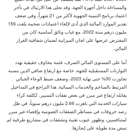
والمساءلة داخل أجهزة الجهة. وقد تجلى هذا الارتباك في تأخر
اعتماد برنامج التنمية الجهوية لأكثر من 21 شهراً، وفي ضعف
تقدير الموارد المالية الذي أدى لإلغاء اعتمادات ضخمة بلغت 156
مليون درهم سنة 2022، مع غياب وثائق أساسية كان من
المفترض عرضها على لجان الميزانية لضمان شفافية القرار
المالي.
أما على المستوى المالي الصرف، فثمة مخاوف حقيقية تهدد
التوازنات المستقبلية للجهة، خاصة مع ارتفاع صافي الدين بنسبة
تجاوزت 30% حتى نهاية 2023، وضعف ضبط الوعاء الجبائي
المرتبط بالمناجم والخدمات المينائية. هذا التراجع في المداخيل
يقابله ارتفاع غير مبرر في بعض نفقات التسيير، ككلفة كراء
سيارات الخدمة التي ناهزت 2.66 مليون درهم سنوياً، في ظل
رصد خروقات في مساطر الصفقات العمومية وإقصاء غير مبرر
لمتنافسين، وظهور عيوب تقنية وتشققات في مشاريع طرقية لم
تمضِ مدة طويلة على إنجازها.