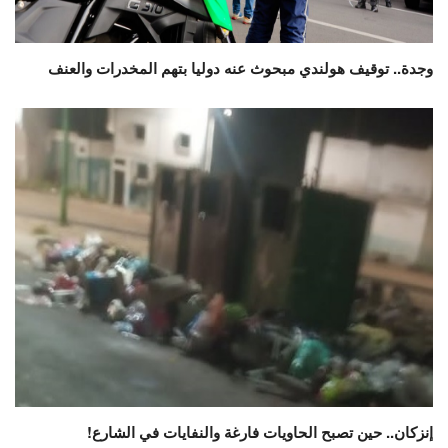
وجدة.. توقيف هولندي مبحوث عنه دوليا بتهم المخدرات والعنف
إنزكان.. حين تصبح الحاويات فارغة والنفايات في الشارع!