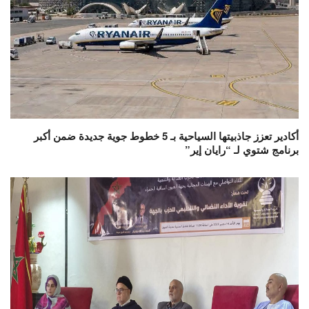
أكادير تعزز جاذبيتها السياحية بـ 5 خطوط جوية جديدة ضمن أكبر
برنامج شتوي لـ “رايان إير”