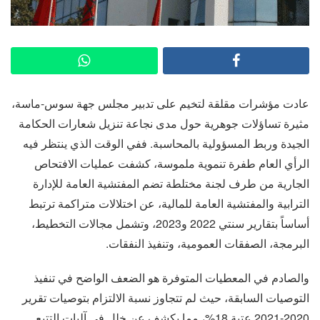
عادت مؤشرات مقلقة لتخيم على تدبير مجلس جهة سوس-ماسة،
مثيرة تساؤلات جوهرية حول مدى نجاعة تنزيل شعارات الحكامة
الجيدة وربط المسؤولية بالمحاسبة. ففي الوقت الذي ينتظر فيه
الرأي العام طفرة تنموية ملموسة، كشفت عمليات الافتحاص
الجارية من طرف لجنة مختلطة تضم المفتشية العامة للإدارة
الترابية والمفتشية العامة للمالية، عن اختلالات متراكمة ترتبط
أساساً بتقارير سنتي 2022 و2023، وتشمل مجالات التخطيط،
البرمجة، الصفقات العمومية، وتنفيذ النفقات.
والصادم في المعطيات المتوفرة هو الضعف الواضح في تنفيذ
التوصيات السابقة، حيث لم تتجاوز نسبة الالتزام بتوصيات تقرير
2020-2021 عتبة 18%، مما يكشف عن خلل في آليات التتبع