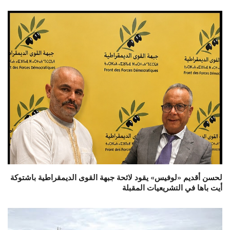
لحسن أقديم «لوفيس» يقود لائحة جبهة القوى الديمقراطية باشتوكة
أيت باها في التشريعيات المقبلة