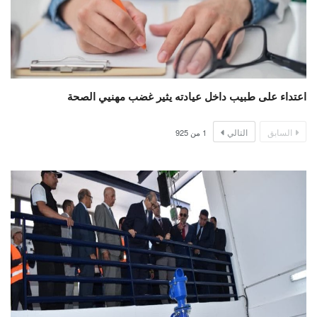
اعتداء على طبيب داخل عيادته يثير غضب مهنيي الصحة
السابق
التالي
1
من
925