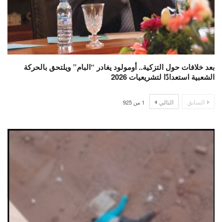
بعد خلافات حول التزكية.. أومولود يغادر “البام” ويلتحق بالحركة
الشعبية استعدادًا لتشريعيات 2026
السابق
التالي
1
من
925