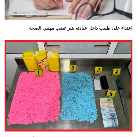
اعتداء على طبيب داخل عيادته يثير غضب مهنيي الصحة