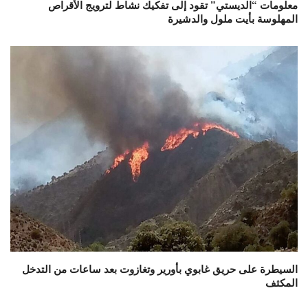
معلومات “الديستي” تقود إلى تفكيك نشاط لترويج الأقراص
المهلوسة بأيت ملول والدشيرة
السيطرة على حريق غابوي بأورير وتغازوت بعد ساعات من التدخل
المكثف