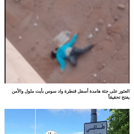
العثور على جثة هامدة أسفل قنطرة واد سوس بأيت ملول والأمن
يفتح تحقيقاً