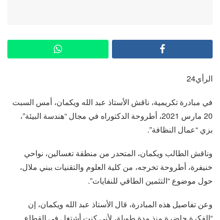
الرأي24
في مبادرة تكريمية، ناقش الأستاذ عبد الله ويكمان، أمس السبت
20 مارس 2021، أطروحة الدكتوراه في مجال “هندسة البيئة”،
بزي “عمال النظافة”.
وناقش الطالب ويكمان، المتحدر من منطقة تغسالين، نواحي
خنيفرة، أطروحة تخرجه، من كلية العلوم والتقنيات ببني ملال،
حول موضوع “التثمين الطاقي للنفايات”.
وعن تفاصيل هذه المبادرة، قال الأستاذ عبد الله ويكمان، إن
“الفكرة حاضرة منذ مدة طويلة، لأني كنت أشتغل في القطاع