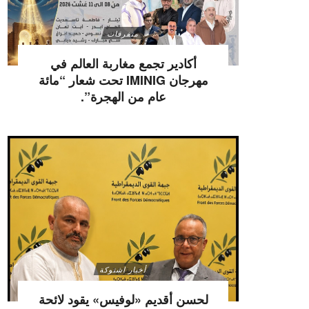
متفرقات
أكادير تجمع مغاربة العالم في
مهرجان IMINIG تحت شعار “مائة
عام من الهجرة”.
أخبار اشتوكة
لحسن أقديم «لوفيس» يقود لائحة