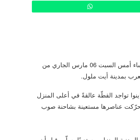
WhatsApp
في التفاتة نبيلة، تمكّنت عناصر الوقاية المدنية مساء أمس السبت 06 مارس الجاري من
عرب بمدينة أيت ملول.
 تواجد القطّة عالقةً في أعلى المنزل
ء، فحرّكت عناصرها مستعينة بشاحنة صوب
 المدنية المنزل مستعينًا بسلّم، قبل أن