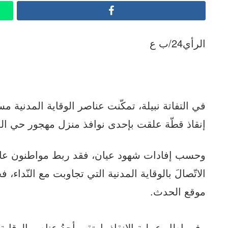
Facebook
الرأي24/ب ع
إنقاذ قطّة علقت بإحدى نوافذ منزل مهجور حي ال
وحسب إفادات شهود عيان، فقد ربط مواطنون عاينوا
الاتّصالَ بالوقاية المدنية التي تجاوبت مع النّدا
موقع الحدث.
وفي إطار عملية الإنقاذ، ارتقى أحدُ عناصر الوقاية