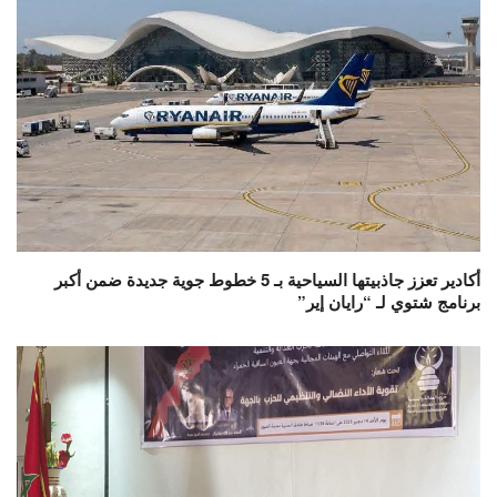
أكادير تعزز جاذبيتها السياحية بـ 5 خطوط جوية جديدة ضمن أكبر
برنامج شتوي لـ “رايان إير”