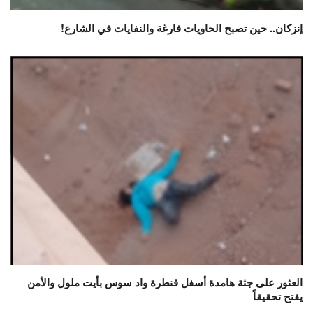
إنزكان.. حين تصبح الحاويات فارغة والنفايات في الشارع!
العثور على جثة هامدة أسفل قنطرة واد سوس بأيت ملول والأمن
يفتح تحقيقاً