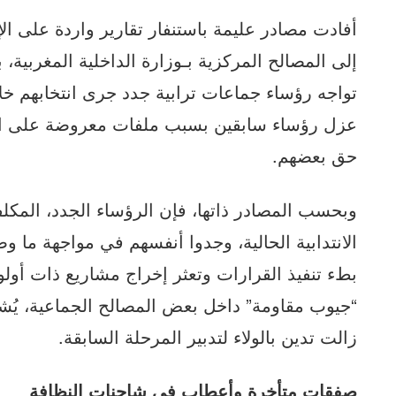
أفادت مصادر عليمة باستنفار تقارير واردة على الإد
إلى المصالح المركزية بـوزارة الداخلية المغربي
تواجه رؤساء جماعات ترابية جدد جرى انتخابهم خلا
عزل رؤساء سابقين بسبب ملفات معروضة على القض
حق بعضهم.
وبحسب المصادر ذاتها، فإن الرؤساء الجدد، المكلفي
الانتدابية الحالية، وجدوا أنفسهم في مواجهة ما وص
بطء تنفيذ القرارات وتعثر إخراج مشاريع ذات أول
“جيوب مقاومة” داخل بعض المصالح الجماعية، يُشتب
زالت تدين بالولاء لتدبير المرحلة السابقة.
صفقات متأخرة وأعطاب في شاحنات النظافة