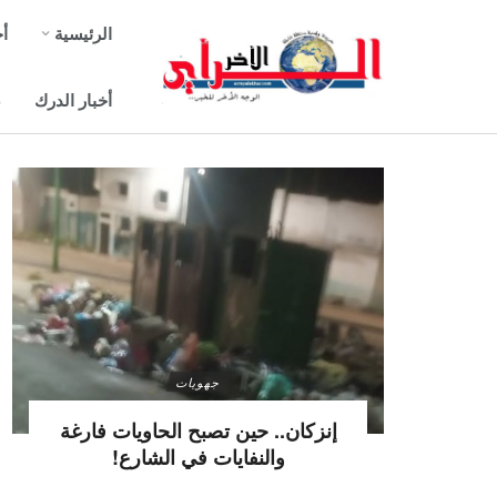
الرئيسية
أخ
أخبار الدرك
ص
جهويات
إنزكان.. حين تصبح الحاويات فارغة
والنفايات في الشارع!