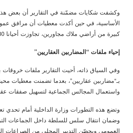
وكشفت شكايات مضمّنة في التقارير أن بعض هذه ا
الأساسية، في حين أكدت معطيات أن مرافق عموم
كبيرة من أراضي ملاك مجاورين، تجاوزت أحيانا 80 في المائة من المساحة الأصلية.
إحياء ملفات “المضاربين العقاريين”
وفي السياق ذاته، أحيت التقارير ملفات خروقات ب
بـ“مضاربين عقاريين”، بعدما تضمنت معطيات محين
واستعمال المجالس الجماعية لتسهيل صفقات عقا
وتضع هذه التطورات وزارة الداخلية أمام تحدي تعزيز
وضمان انتقال سلس للسلطة داخل الجماعات التراب
العمومي ويحصّن التدبير المحلي من الصراعات ال