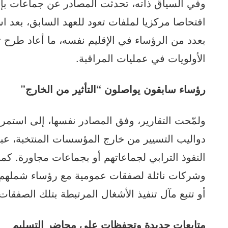
وفي السياق ذاته، تحدثت المصادر عن جماعات بإقل
افتحاصا مركزيا لملفات تعود للعهد السابق، بعد 
بعدد من الرؤساء في الإقليم نفسه، ما أعاد طرح 
الأولويات في عمليات المراقبة.
رؤساء سابقون يواصلون “التأثير من الخارج”
ولمّحت التقارير، وفق المصادر نفسها، إلى استمرا
دواليب التسيير من خارج المؤسسات المنتخبة، عب
النفوذ الترابي لجماعاتهم أو بجماعات مجاورة. ك
وشركات نائلة لصفقات عمومية مع رؤساء شملهم
أو تتبع مآل تنفيذ الأشغال المرتبطة بتلك الصفقات
متابعات جديدة وتحفظات على محاضر التسليم