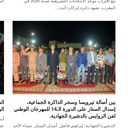
مع اقتراب موعد الانتخابات التشريعية لسنة 2026 في
ال
المغرب، تشهد دائرة إنزكان–آيت…
بين أصالة تيرويسا وسحر الذاكرة الجماعية،
إسدال الستار على الدورة الـ14 للمهرجان الوطني
ال
لفن الروايس بالدشيرة الجهادية.
أسد
الدشيرة الجهادية: إبراهيم فاضل. أسدل الستار، مساء الأحد
عش