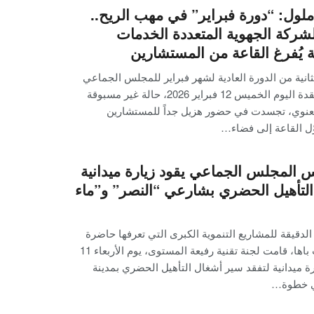
ول: “دورة فبراير” في مهب الريح..
شركة الجهوية المتعددة الخدمات
ُفرغ القاعة من المستشارين
نية من الدورة العادية لشهر فبراير للمجلس الجماعي
لأيت ملول، المنعقدة اليوم الخميس 12 فبراير 2026، حالة غير مسبوقة
لمعنوي، تجسدت في حضور هزيل جداً للمستشارين
ّل القاعة إلى فضاء…
س المجلس الجماعي يقود زيارة ميدانية
 التأهيل الحضري بشارعي “النصر” و”ماء
الدقيقة للمشاريع التنموية الكبرى التي تعرفها حاضرة
إقليم اشتوكة آيت باها، قامت لجنة تقنية رفيعة المستوى، يوم الأربعاء 11
 2026، بزيارة ميدانية لتفقد سير أشغال التأهيل الحضري بمدينة
ي خطوة…