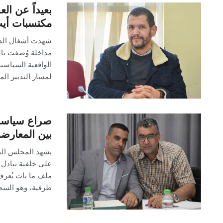
بعيداً عن الع
مكتسبات أيت
شهدت أشغال الدو
مداخلة وُصفت بال
الواقعية السياسية
لمسار التدبير الم
صراع سياسي
بين المعارضة
يشهد المجلس الج
على خلفية تبادل 
ملف ما بات يُعرف م
طرقية، وهو السج