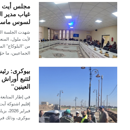
مجلس أيت مل
غياب مدير ال
لسوس ماسة ي
شهدت الجلسة الثا
من “البلوكاج” ا
الجماعيين، ما حو
بيوكرى: رئي
لتتبع أوراش
العينين”
في إطار المتابعة 
فبراير
بيوكرى، وذلك ف