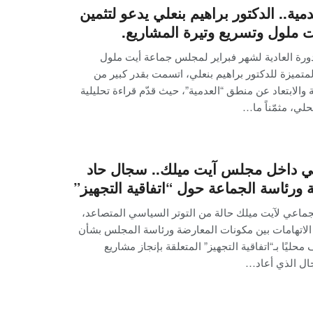
دمية.. الدكتور براهيم بنعلي يدعو لتثمين
 ملول وتسريع وتيرة المشاريع.
رة العادية لشهر فبراير لمجلس جماعة أيت ملول
متميزة للدكتور براهيم بنعلي، اتسمت بقدر كبير من
 والابتعاد عن منطق “العدمية”، حيث قدّم قراءة تحليلية
حلي، مثمّناً ما…
 داخل مجلس آيت ميلك.. سجال حاد
 ورئاسة الجماعة حول “اتفاقية التجهيز”
ماعي لآيت ميلك حالة من التوتر السياسي المتصاعد،
الاتهامات بين مكونات المعارضة ورئاسة المجلس بشأن
حليًا بـ“اتفاقية التجهيز” المتعلقة بإنجاز مشاريع
ال الذي أعاد…