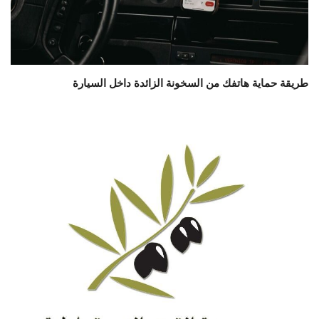
طريقة حماية هاتفك من السخونة الزائدة داخل السيارة