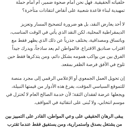
خلفياته الحقيقية. فهل نحن أمام صحوة ضمير، أم أمام حملة
تمهيدية لبناء قاعدة شعبية على أنقاض انتقادات متأخرة؟
لا أحد يعارض النقد، بل هو ضرورة لتصحيح المسار وتعزيز
الديمقراطية المحلية، لكن النقد الذي يأتي في الوقت المناسب،
وباتساق ومصداقية، يختلف جذرياً عن ذلك الذي يظهر فقط مع
اقتراب صناديق الاقتراع. فالمواطن لم يعد ساذجاً، ويدرك جيداً
الفرق بين من يواكب همومه بشكل دائم، ومن يتذكرها فقط حين
تلوح في الأفق فرصة الظفر بمقعد.
إن تحويل العمل الجمعوي أو الإعلامي الرقمي إلى مجرد منصة
للتموقع السياسي المؤقت، يفرغ هذه الأدوار من قيمتها النبيلة،
ويجعلها عرضة لفقدان الثقة؛ لأن خدمة الصالح العام لا تُختزل في
موسم انتخابي، ولا تُبنى على انتقائية في المواقف.
يبقى الرهان الحقيقي على وعي المواطن، القادر على التمييز بين
من يشتغل بصدق واستمرارية، ومن يستفيق فقط عندما تقترب