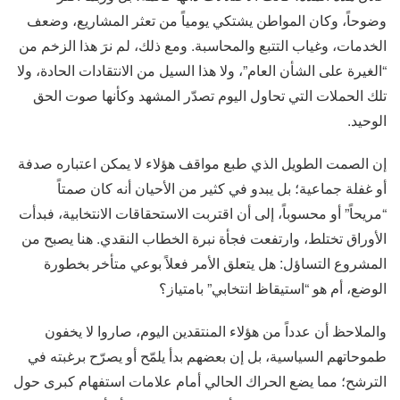
وضوحاً، وكان المواطن يشتكي يومياً من تعثر المشاريع، وضعف
الخدمات، وغياب التتبع والمحاسبة. ومع ذلك، لم نرَ هذا الزخم من
“الغيرة على الشأن العام”، ولا هذا السيل من الانتقادات الحادة، ولا
تلك الحملات التي تحاول اليوم تصدّر المشهد وكأنها صوت الحق
الوحيد.
إن الصمت الطويل الذي طبع مواقف هؤلاء لا يمكن اعتباره صدفة
أو غفلة جماعية؛ بل يبدو في كثير من الأحيان أنه كان صمتاً
“مريحاً” أو محسوباً، إلى أن اقتربت الاستحقاقات الانتخابية، فبدأت
الأوراق تختلط، وارتفعت فجأة نبرة الخطاب النقدي. هنا يصبح من
المشروع التساؤل: هل يتعلق الأمر فعلاً بوعي متأخر بخطورة
الوضع، أم هو “استيقاظ انتخابي” بامتياز؟
والملاحظ أن عدداً من هؤلاء المنتقدين اليوم، صاروا لا يخفون
طموحاتهم السياسية، بل إن بعضهم بدأ يلمّح أو يصرّح برغبته في
الترشح؛ مما يضع الحراك الحالي أمام علامات استفهام كبرى حول