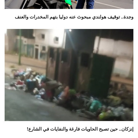
وجدة.. توقيف هولندي مبحوث عنه دوليا بتهم المخدرات والعنف
إنزكان.. حين تصبح الحاويات فارغة والنفايات في الشارع!