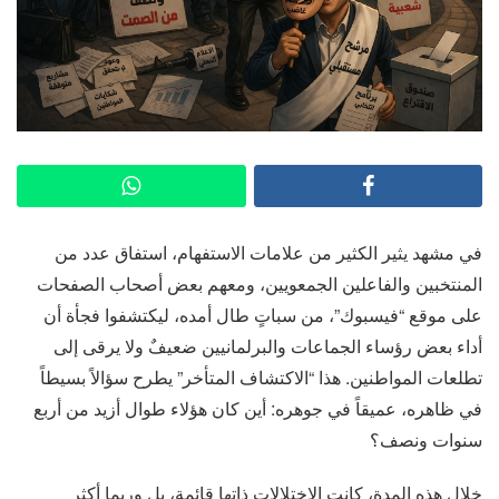
في مشهد يثير الكثير من علامات الاستفهام، استفاق عدد من
المنتخبين والفاعلين الجمعويين، ومعهم بعض أصحاب الصفحات
على موقع “فيسبوك”، من سباتٍ طال أمده، ليكتشفوا فجأة أن
أداء بعض رؤساء الجماعات والبرلمانيين ضعيفٌ ولا يرقى إلى
تطلعات المواطنين. هذا “الاكتشاف المتأخر” يطرح سؤالاً بسيطاً
في ظاهره، عميقاً في جوهره: أين كان هؤلاء طوال أزيد من أربع
سنوات ونصف؟
خلال هذه المدة، كانت الاختلالات ذاتها قائمة، بل وربما أكثر