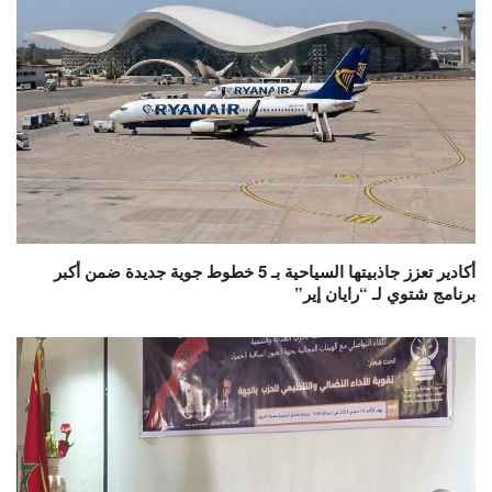
أكادير تعزز جاذبيتها السياحية بـ 5 خطوط جوية جديدة ضمن أكبر
برنامج شتوي لـ “رايان إير”