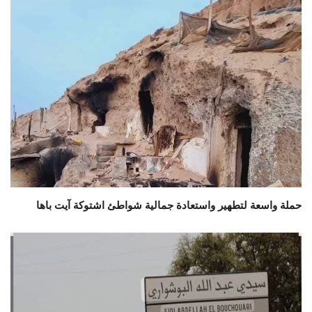
حملة واسعة لتطهير واستعادة جمالية شواطئ اشتوكة آيت باها