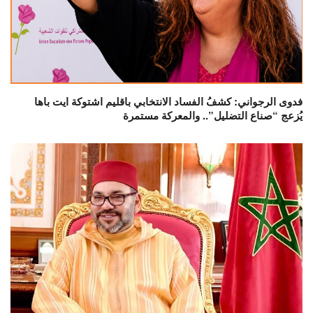
فدوى الرجواني: كشفُ الفساد الانتخابي باقليم اشتوكة ايت باها
يُزعج “صناع التضليل”.. والمعركة مستمرة