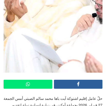
حلّ عامل إقليم اشتوكة آيت باها محمد سالم الصبتي أمس الجمعة
27 فبراير 2026 بجماعة أوكنز، في زيارة إنسانية نبيلة لتقديم