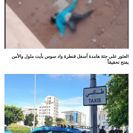
العثور على جثة هامدة أسفل قنطرة واد سوس بأيت ملول والأمن
يفتح تحقيقاً