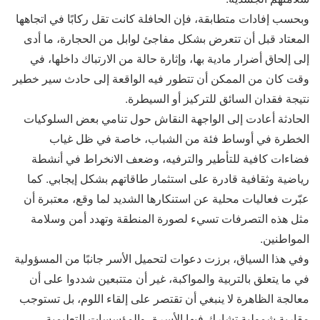
وبحسب إفادات متطابقة، فإن الحافلة كانت تقل ركابًا في اتجاهها
المعتاد قبل أن تتعرض بشكل مفاجئ لوابل من الحجارة، ما أدى
إلى إلحاق أضرار مادية بها، وإثارة حالة من الارتباك داخلها، في
وقت كان من الممكن أن تتطور فيه الواقعة إلى حادث سير خطير
نتيجة فقدان السائق للتركيز أو السيطرة.
الحادثة أعادت إلى الواجهة النقاش حول تنامي بعض السلوكيات
الخطرة في أوساط فئة من الشباب، خاصة في ظل غياب
فضاءات كافية للتأطير والترفيه، وضعف الانخراط في أنشطة
رياضية وثقافية قادرة على استثمار طاقاتهم بشكل إيجابي. كما
عبّرت فعاليات محلية عن استنكارها الشديد لما وقع، معتبرة أن
مثل هذه التصرفات تسيء لصورة المنطقة وتهدد أمن وسلامة
المواطنين.
وفي هذا السياق، برزت دعوات لتحميل الأسر جانبًا من المسؤولية
في ما يتعلق بالتربية والمواكبة، غير أن متتبعين شددوا على أن
معالجة الظاهرة لا ينبغي أن تقتصر على إلقاء اللوم، بل تستوجب
مقاربة شمولية تشارك فيها الأسرة، والمؤسسات التعليمية،