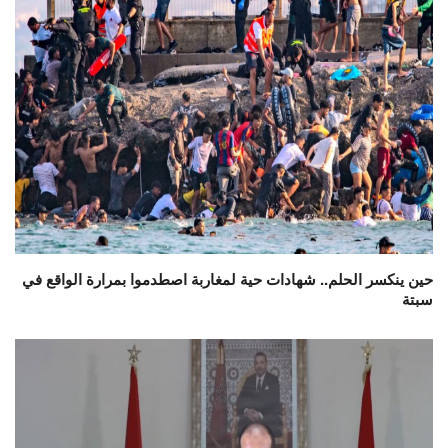
حين ينكسر الحلم.. شهادات حية لمغاربة اصطدموا بمرارة الواقع في
سبتة