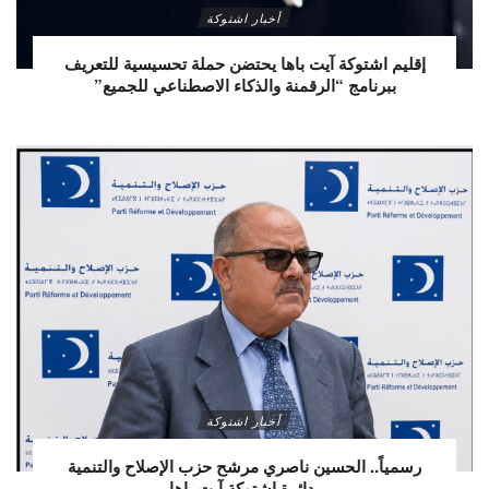
أخبار اشتوكة
إقليم اشتوكة آيت باها يحتضن حملة تحسيسية للتعريف
ببرنامج “الرقمنة والذكاء الاصطناعي للجميع”
أخبار اشتوكة
رسمياً.. الحسين ناصري مرشح حزب الإصلاح والتنمية
بدائرة اشتوكة آيت باها