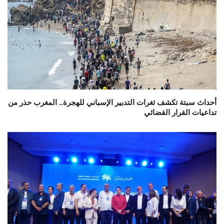
أحداث سبتة تكشف ثغرات التدبير الإسباني للهجرة.. المغرب حذر من
تداعيات القرار القضائي