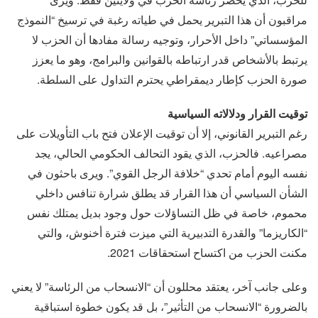
مراقبون أن هذا التبرير يحمل في طياته رغبة في ترسيخ “النموذج
المؤسساتي” داخل الأحرار، وتوجيه رسالة مفادها أن الحزب لا
يرتبط بالأشخاص قدر ارتباطه بالقوانين والبرامج، وهو ما يعزز
صورة الحزب كإطار ديمقراطي يحترم التداول على السلطة.
توقيت القرار ودلالاته السياسية
رغم التبرير القانوني، إلا أن توقيت الإعلان فتح باب التأويلات على
مصراعيه. فالحزب، الذي يقود التحالف الحكومي الحالي، يجد
نفسه اليوم أمام تحدي “خلافة الرجل القوي”. ويرى باحثون في
الشأن السياسي أن هذا القرار قد يطلق شرارة تنافس داخلي
محموم، خاصة في ظل التساؤلات حول وجود بديل يمتلك نفس
“الكاريزما” والقدرة التدبيرية التي ميزت فترة أخنوش، والتي
مكنت الحزب من اكتساح استحقاقات 2021.
وعلى جانب آخر، يعتقد محللون أن “الانسحاب من الرئاسة” لا يعني
بالضرورة “الانسحاب من التأثير”، بل قد يكون خطوة استباقية