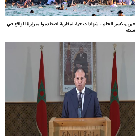
حين ينكسر الحلم.. شهادات حية لمغاربة اصطدموا بمرارة الواقع في
سبتة