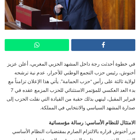
في خطوة أحدثت رجة داخل المشهد الحزبي المغربي، أعلن عزيز
أخنوش، رئيس حزب التجمع الوطني للأحرار، عدم نية ترشحه
لولاية ثالثة على رأس “حزب الحمامة”. يأتي هذا الإعلان تزامناً مع
بدء العد العكسي للمؤتمر الاستثنائي للحزب المزمع عقده في 7
فبراير المقبل، لينهي بذلك حقبة من القيادة التي نقلت الحزب إلى
صدارة المشهد السياسي والانتخابي في المملكة.
الامتثال للنظام الأساسي: رسالة مؤسساتية
برر أخنوش قراره بالالتزام الصارم بمقتضيات النظام الأساسي
للحزب، الذي يحصر رئاسة الحزب في ولايتين فقط. ويرى