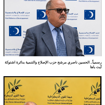
رسمياً.. الحسين ناصري مرشح حزب الإصلاح والتنمية بدائرة اشتوكة
آيت باها