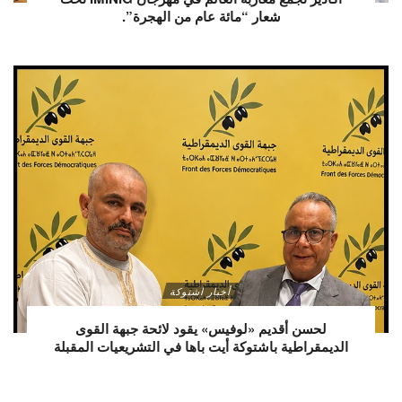
شعار “مائة عام من الهجرة”.
أخبار اشتوكة
لحسن أقديم «لوفيس» يقود لائحة جبهة القوى
الديمقراطية باشتوكة أيت باها في التشريعيات المقبلة