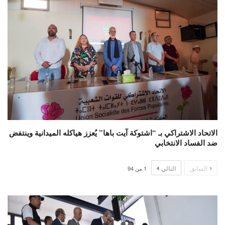
الاتحاد الاشتراكي بـ “اشتوكة آيت باها” يُعزز هياكله الميدانية وينتفض
ضد الفساد الانتخابي
السابق
التالي
1
من
94