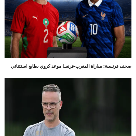
صحف فرنسية: مباراة المغرب-فرنسا موعد كروي بطابع استثنائي