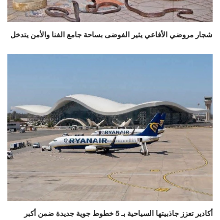
شجار مروضي الأفاعي يثير الفوضى بساحة جامع الفنا والأمن يتدخل
أكادير تعزز جاذبيتها السياحية بـ 5 خطوط جوية جديدة ضمن أكبر