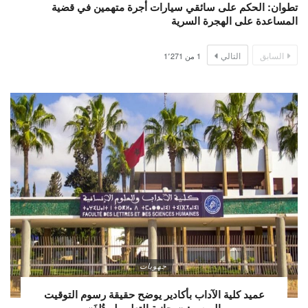
تطوان: الحكم على سائقي سيارات أجرة متهمين في قضية
المساعدة على الهجرة السرية
السابق
التالي
1
من
1٬271
جهويات
عميد كلية الآداب بأكادير يوضح حقيقة رسوم التوقيت