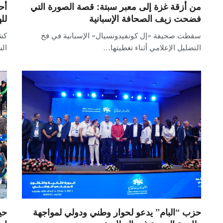
من أزقة غزة إلى معبر سبتة: قصة الصورة التي
أح
فضحت زيف الصحافة الإسبانية
لل
سقطت صحيفة «إل كونفيدونسيال» الإسبانية في فخ
كش
التضليل الإعلامي أثناء تغطيتها…
الس
حزب “البام” يدعو لحوار وطني ودولي لمواجهة
حي