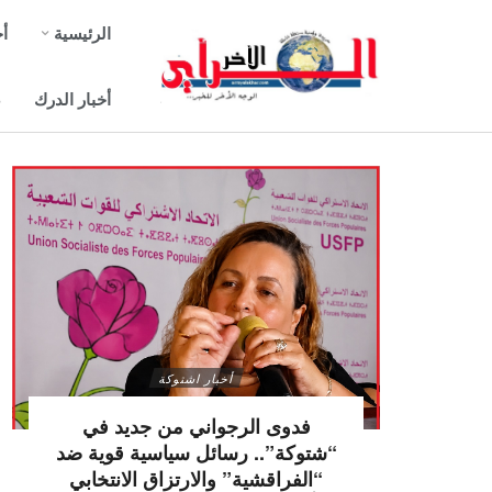
الرئيسية
أخ
أخبار الدرك
ص
أخبار اشتوكة
فدوى الرجواني من جديد في
“شتوكة”.. رسائل سياسية قوية ضد
“الفراقشية” والارتزاق الانتخابي