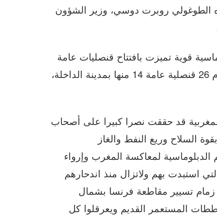
يره الطوغولي روبرت دوسي، وزير الشؤون
ماسية قوية تميزت بافتتاح قنصليات عامة
لعدد من الدول الشقيقة والصديقة، بلغت إلى اليوم 26 قنصلية عامة 14 منها بمدينة الداخلة،
المغربية قد حققت نصرا كبيرا على أصحاب
وة السلاح وريع النفط والغاز
م الدبلوماسية لمعاكسة المغرب وإرواء
تي استبدت بهم ولاتزال منذ اندحارهم
سنة من تسلمهم زمام تسيير مقاطعة فرنسا بشمال
 مخططات المستعمر القديم ويعرقلوا كل