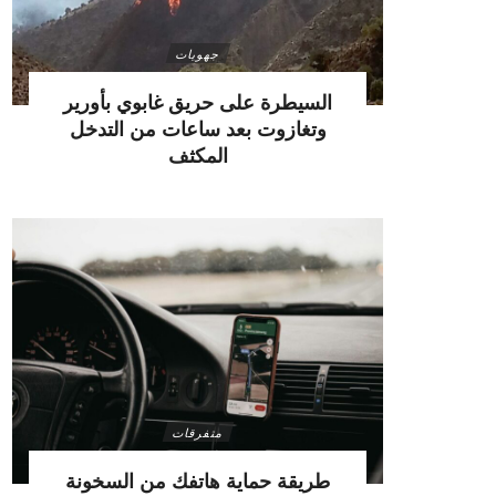
جهويات
السيطرة على حريق غابوي بأورير
وتغازوت بعد ساعات من التدخل
المكثف
متفرقات
طريقة حماية هاتفك من السخونة