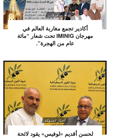
متفرقات
أكادير تجمع مغاربة العالم في
مهرجان IMINIG تحت شعار “مائة
عام من الهجرة”.
أخبار اشتوكة
لحسن أقديم «لوفيس» يقود لائحة