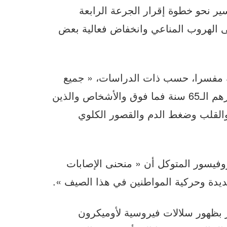
سير نحو خطوة إقرار الجرعة الرابعة
ى الهروب المناعي وانخفاض فعالية بعض
ته مفسرا، حسب ذات الدراسات، « جميع
الأشخاص بل فقط كبار السن الذين تجاوزت أعمارهم الـ65 سنة فما فوق والأشخاص والذين
القلب وضغط الدم والقصور الكلوي
روفيسور المتوكل أن « منحنى الإصابات
يدة وحركية المواطنين في هذا الصيف ».
 بظهور سلالات فيروسية لأوميكرون