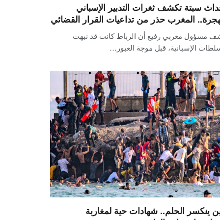
داث سبتة تكشف ثغرات التدبير الإسباني
هجرة.. المغرب حذر من تداعيات القرار القضائي
ف مسؤول مغربي رفيع أن الرباط كانت قد نبهت
لطات الإسبانية، قبل موجة العبور…
ن ينكسر الحلم.. شهادات حية لمغاربة