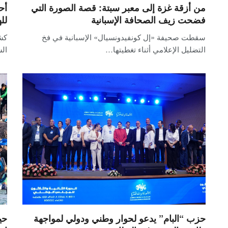
من أزقة غزة إلى معبر سبتة: قصة الصورة التي
أح
فضحت زيف الصحافة الإسبانية
لل
سقطت صحيفة «إل كونفيدونسيال» الإسبانية في فخ
كش
التضليل الإعلامي أثناء تغطيتها…
الس
حزب “البام” يدعو لحوار وطني ودولي لمواجهة
حي