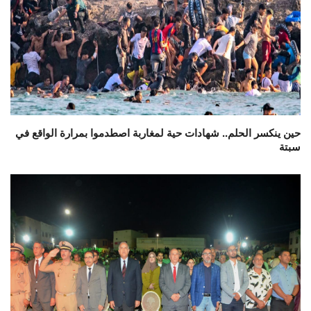
حين ينكسر الحلم.. شهادات حية لمغاربة اصطدموا بمرارة الواقع في
سبتة