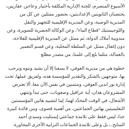
الأسبوع المنصرم، للجنة الإدارية المكلفة بآختيار وعاءين عقاريين،
يحتضنان الثانويتين الإعداديتين، بحضور ممثلين عن كل من
المديرية الوصية، وعن المديرية الإقليمية للتجهيز والنقل
واللوجيستيك “قطاع الماء”، وعن الوكالة الحضرية للصويرة، وعن
مندوبية أملاك الدولة، ثم ممثل عن المديرية الإقليمية للفلاحة،
دون إغفال ممثل عن السلطة المحلية، وعن قسم التعمير
بالعمالة، مثلما بلغ إلى علمنا، من مصدر مطلع
خطوة هي من مديرية العوفي، لا يسعنا إلا أن نشيد وننوه ونرحب
بها، متوجهين بالشكر والتقدير للمؤسسة هذه، ولفريق عملها، تحت
إدارة نور اىدين العوفي، ومتمنين في نفس الآن معا، ألا تعترض
المشروعان هذان، أية عراقيل وصعوبات، حتى تبدأ وتنتهي
الأشغال، في الوقت المحدَّد لهما، لِما لتشييد هاتين المؤسستين
التعليميتين بهاتين الجماعتين، من أهمية قصوى، ومن فائدة كبيرة
جدا، ليس فقط على تلامذة جماعتي إيمنتليت وسيدي أحمد
السايح..، بل وعلى تلامذة الجماعات الترابية الأخرى المجاورة.