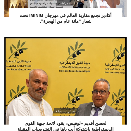
متفرقات
أكادير تجمع مغاربة العالم في مهرجان IMINIG تحت
شعار “مائة عام من الهجرة”.
أخبار اشتوكة
لحسن أقديم «لوفيس» يقود لائحة جبهة القوى
الديمقراطية باشتوكة أيت باها في التشريعيات المقبلة