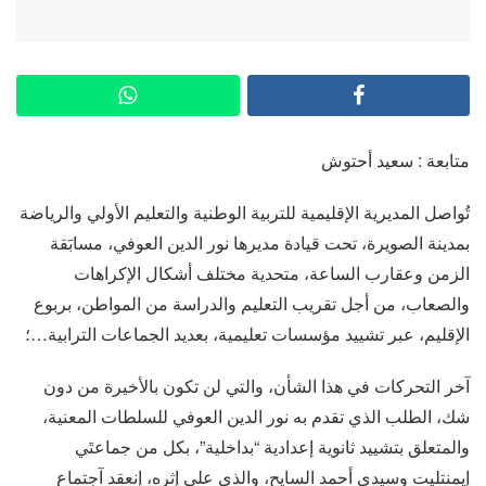
متابعة : سعيد أحتوش
تُواصل المديرية الإقليمية للتربية الوطنية والتعليم الأولي والرياضة
بمدينة الصويرة، تحت قيادة مديرها نور الدين العوفي، مسابَقة
الزمن وعقارب الساعة، متحدية مختلف أشكال الإكراهات
والصعاب، من أجل تقريب التعليم والدراسة من المواطن، بربوع
الإقليم، عبر تشييد مؤسسات تعليمية، بعديد الجماعات الترابية…؛
آخر التحركات في هذا الشأن، والتي لن تكون بالأخيرة من دون
شك، الطلب الذي تقدم به نور الدين العوفي للسلطات المعنية،
والمتعلق بتشييد ثانوية إعدادية “بداخلية”، بكل من جماعتَي
إيمنتليت وسيدي أحمد السايح، والذي على إثره، إنعقد آجتماع