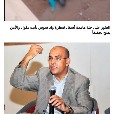
العثور على جثة هامدة أسفل قنطرة واد سوس بأيت ملول والأمن
يفتح تحقيقاً