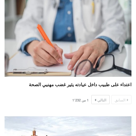
اعتداء على طبيب داخل عيادته يثير غضب مهنيي الصحة
السابق
التالي
1
من
1٬232