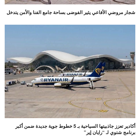
شجار مروضي الأفاعي يثير الفوضى بساحة جامع الفنا والأمن يتدخل
أكادير تعزز جاذبيتها السياحية بـ 5 خطوط جوية جديدة ضمن أكبر
برنامج شتوي لـ “رايان إير”