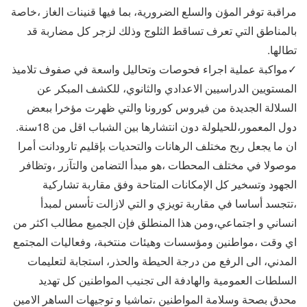
مراقبة توفر المؤن والسلع الضرورية، بما فيها قنينات الغاز ،خاصة
بالمناطق التي تعرف تساقط الثلوج وذلك لزجر كل مضاربة قد
تطالها.
✓مواكبة عملية اجراء فحوصات وتحاليل واسعة في صفوف تلاميذ
المستويين الدراسيين الاعدادي والثانوي، للكشف المبكر عن
السلالة الجديدة من فيروس كورونا والتي ظهرت مؤخرا ببعض
دول المعمور،للحيلولة دون انتشارها بين الشباب اقل من 18سنة.
ان ما يجعل ربح مختلف الرهانات والتحديات بإقليم تارودانت أمرا
موصولا في مختلف المحطات ،هو مبدأ التضامن والتآزر ،وتظافر
الجهود وتسخير كل الإمكانات المتاحة وفق مقاربة تشاركية
،تتجسد أساسا في مقاربة تويزي و التي لازالت تأسس لمبدأ
انساني و اجتماعي،ومن هذا المنطلق فإن الجميع مطالب اكثر من
اي وقت ،مواطنين ومؤسسات وهيئات منتخبة، وفعاليات المجتمع
المدني، الى الرفع من درجة الحيطة والحذر، استجابة لتعليمات
السلطات العمومية والهادفة الى تجنيب المواطنين كل تهديد
محدق بصحة وسلامة المواطنين ،تماشيا و توجيهات الساهر الامين