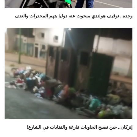
وجدة.. توقيف هولندي مبحوث عنه دوليا بتهم المخدرات والعنف
إنزكان.. حين تصبح الحاويات فارغة والنفايات في الشارع!