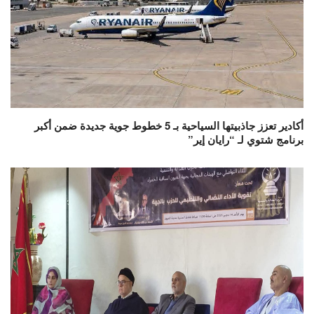
أكادير تعزز جاذبيتها السياحية بـ 5 خطوط جوية جديدة ضمن أكبر
برنامج شتوي لـ “رايان إير”