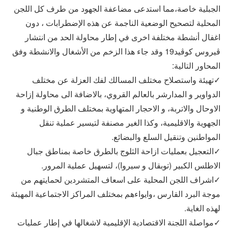
الجبلية خاصة،مما استدعى مضاعفة الجهود من طرف كل اللجن
المحلية لتصحيح الوضعية الناجمة عن هذه الإضطرابات ، دون
اغفال أنشطة مختلفة اخرى في إطار محاولة الحد من انتشار
ڨيروس كوڨيد19 وقد جاء هذا الزخم من الأشغال والانشطة وفق
المحاور التالية:
✓تهيئة واستصلاح مختلف المسالك لفك العزلة عن مختلف
الدواوير و المدارشر بالعالم القروي، بالاضافة الى محاولة إزاحة
الاوحال والاتربة، و الاحجار المتهاوية بمختلف الطرق الوطنية و
الجهوية والاقليمية، وكذا الغير مصنفة لتيسير عملية تنقل
المواطنين وتنقيل السلع والبضائع.
✓التعجيل بعمليات ازاحة الثلوج بالطرق خاصة بمناطق جبال
الاطلس الكبير (توبقال و سيروا)، لتسهيل عملية المرور.
✓اشراف اللجن المحلية على اسعاف المتشردين لحمايتهم من
موجة البرد القارس ،وايواءهم بمختلف المراكز الاجتماعية المهيئة
لهذه الغاية.
✓مواصلة اللجنة الاقتصادية الإقليمية لاشغالها في إطار عمليات