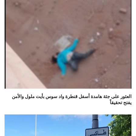
العثور على جثة هامدة أسفل قنطرة واد سوس بأيت ملول والأمن
يفتح تحقيقاً