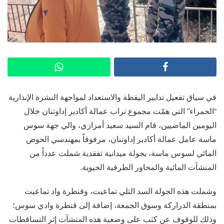
في سياق تفعيل تدابير اليقظة والاستعداد لمواجهة النشرة الإنذارية
“الحمراء” التي همّت مجموع تراب عمالة أكادير إداوتنان خلال
اليومين الماضيين، قام السيد سعيد أمزازي، والي جهة سوس
ماسة عامل عمالة أكادير إداوتنان، مرفوقاً بمهندسي الحوض
المائي لسوس ماسة، بجولة ميدانية تفقدية شملت عدداً من
المنشآت المائية والمحاور الطرقية الحيوية.
وشملت هذه الجولة السد التلي تماعيت، وقنطرة واد تماعيت
بمنطقة الدراركة وسوق الجمعة، إضافة إلى قنطرة وادي سوس؛
وذلك للوقوف عن كثب على وضعية هذه المنشآت إثر التساقطات