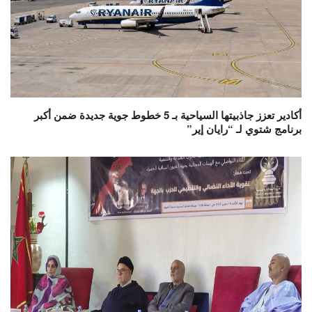
أكادير تعزز جاذبيتها السياحية بـ 5 خطوط جوية جديدة ضمن أكبر
برنامج شتوي لـ “رايان إير”