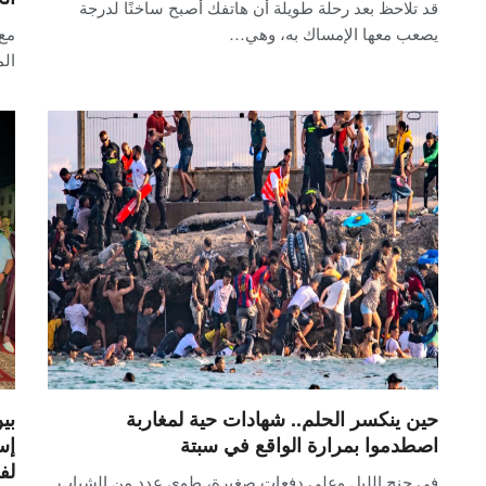
قد تلاحظ بعد رحلة طويلة أن هاتفك أصبح ساخنًا لدرجة
يصعب معها الإمساك به، وهي…
ال
حين ينكسر الحلم.. شهادات حية لمغاربة
بي
اصطدموا بمرارة الواقع في سبتة
لف
في جنح الليل وعلى دفعات صغيرة، طوى عدد من الشباب