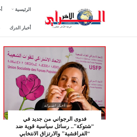
الرئيسية
أخ
أخبار الدرك
ص
أخبار اشتوكة
فدوى الرجواني من جديد في
“شتوكة”.. رسائل سياسية قوية ضد
“الفراقشية” والارتزاق الانتخابي