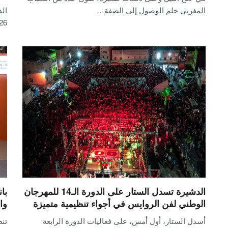
المغربي حلم الوصول إلى الضفة…
الد
26 يوليوز 2026، عل
الدشيرة تسدل الستار على الدورة الـ14 للمهرجان
با
الوطني لفن الروايس في أجواء تنظيمية متميزة
وا
أسدل الستار، أول أمس، على فعاليات الدورة الرابعة
تنظ