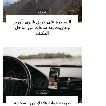
جهويات
السيطرة على حريق غابوي بأورير
وتغازوت بعد ساعات من التدخل
المكثف
متفرقات
طريقة حماية هاتفك من السخونة