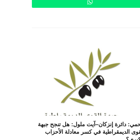
WhatsApp
مي: دائرة إنزكان–آيت ملول: هل تنجح جبهة
قوى الديمقراطية في كسر معادلة الأحزاب
كبرى؟