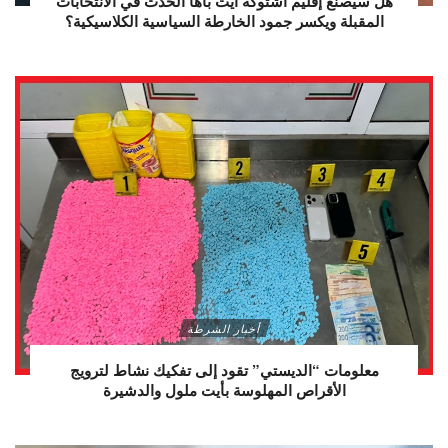
هل سيصنع إقليم اشتوكة أيت باها الحدث في الانتخابات
المقبلة ويكسر جمود الخارطة السياسية الكلاسيكية؟
أخبار الشرطة
معلومات “الديستي” تقود إلى تفكيك نشاط لترويج
الأقراص المهلوسة بأيت ملول والدشيرة