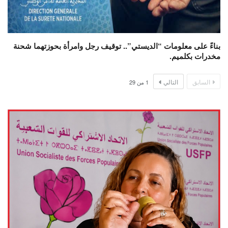
بناءً على معلومات “الديستي”.. توقيف رجل وامرأة بحوزتهما شحنة
مخدرات بكلميم.
السابق
التالي
1
من
29