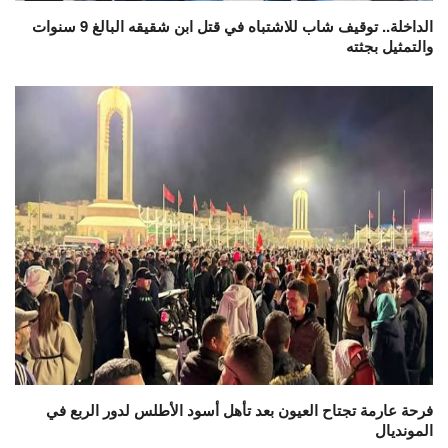
الداخلة.. توقيف شاب للاشتباه في قتل ابن شقيقه البالغ 9 سنوات
والتمثيل بجثته
فرحة عارمة تجتاح العيون بعد تأهل أسود الأطلس لدور الربع في
المونديال