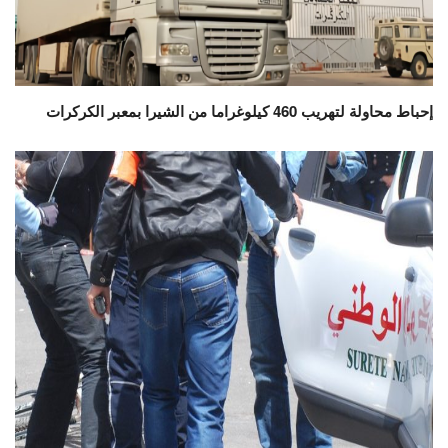
إحباط محاولة لتهريب 460 كيلوغراما من الشيرا بمعبر الكركرات