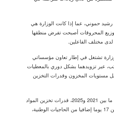
رشيد حموني، عما إذا كانت الوزارة هي
توزيع المحروقات أصبحت تفرض منطقها
لدى مختلف الفاعلين.
لوزارة تشتغل في إطار تعاون مؤسساتي
ئب، عبر تزويدهما بشكل دوري بالمعطيات
مل مستويات المخزون وقدرات التخزين
وأوضحت الوزيرة أن الحكومة رفعت، خلال الفترة ما بين 2021 و2025، قدرات تخزين المواد
البترولية بأكثر من 30 في المائة، بما يعادل أكثر من 17 يوما إضافيا من الحاجيات الوطنية،