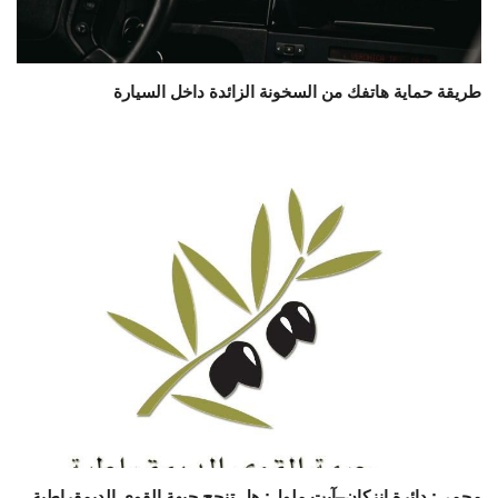
طريقة حماية هاتفك من السخونة الزائدة داخل السيارة
محمي: دائرة إنزكان–آيت ملول: هل تنجح جبهة القوى الديمقراطية