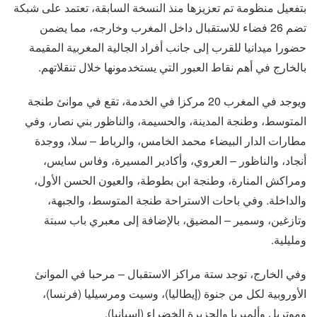
بتفعيل منظومة تم تعزيزها منذ النسخة السابقة، تعتمد على شبكة
تضم 26 فضاء للاستقبال داخل المغرب وخارجه، مما يضمن
حضورا ميدانيا للقرب إلى جانب أفراد الجالية المغربية المقيمة
بالخارج في أهم نقاط العبور التي يستخدمونها خلال تنقلاتهم.
ويوجد في المغرب 20 مركزا في الخدمة، تقع في موانئ طنجة
المتوسط، وطنجة المدينة، والحسيمة، والناظور بني نصار، وفي
مطارات الدار البيضاء محمد الخامس، والرباط – سلا، ووجدة
أنجاد، والناظور – العروي، وأكادير المسيرة، وفاس سايس،
ومراكش المنارة، وطنجة ابن بطوطة، والعيون الحسن الأول،
والداخلة. وفي باحات الاستراحة طنجة المتوسط، والجبهة،
وتازغين، وسمير – المضيق، بالإضافة إلى معبري باب سبتة
ومليلية.
وفي الخارج، توجد ستة مراكز الاستقبال – مرحبا في الموانئ
الأوروبية لكل من جنوة (إيطاليا)، وسيت ومرسيليا (فرنسا)،
وموتريل وألميريا والجزيرة الخضراء (إسبانيا).