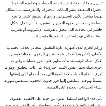
تقارير وبلاغات مكثفة تدين نشاط الحساب، وتجاوزه الخطوط
الحمراء المتعلقة بنشر البيانات المخترقة والمقرصنة، مما يشكل
تهديداً مباشراً للأمن السيبراني. ورغم أن تطبيق “تليغرام” يتيح
مساحة واسعة من حرية التعبير والتشفير، إلا أنه يتدخل بشكل
حاسم في الحالات التي تتعلق بالقرصنة الإلكترونية أو تسريب
البيانات التي تهدد استقرار النظم والمؤسسات.
ورغم الحزم الذي أظهرته إدارة التطبيق المجاني بحذف الحساب
الأصلي، إلا أن هذا الحظر واجه التحدي الرقمي المعتاد؛ فبمجرد
إغلاق القناة الرئيسية، بدأت تظهر على الفور حسابات وقنوات
أخرى بديلة تحمل نفس الاسم (جبروت) على ذات التطبيق، وهو ما
يُعرف بنظام القنوات الاحتياطية التي يعمد أصحابها إلى إنشائها
مسبقاً وتوجيه المتابعين إليها فور حدوث الحجب، مستغلين سهولة
إنشاء الحسابات الجديدة على المنصة.
تأتي هذه الواقعة لتسلط الضوء من جديد على الأهمية القصوى
التي باتت تكتسيها منظومة الأمن المعلوماتي في المغرب، خاصة