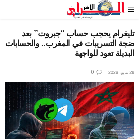
تليغرام يحجب حساب “جبروت” بعد
ضجة التسريبات في المغرب.. والحسابات
البديلة تعود للواجهة
0
28 مايو، 2026