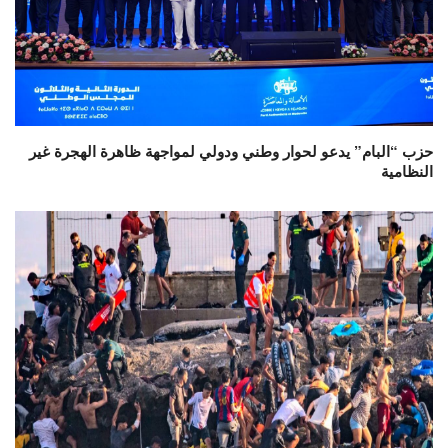
حزب “البام” يدعو لحوار وطني ودولي لمواجهة ظاهرة الهجرة غير
النظامية