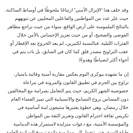
وقد خلف هذا “الإنزال الأمني” ارتياحًا ملحوظًا في أوساط الساكنة،
حيث عبّر عدد من المواطنين والفاعلين المحليين عن تنويههم
بالنتائج الملموسة على أرض الواقع، سواء من حيث تراجع مظاهر
الفوضى والضجيج، أو من حيث تعزيز الإحساس بالأمن خلال
الفترات الليلية. فبالنسبة لكثيرين، لم يعد الخروج بعد الإفطار أو
عقب التراويح مصدر قلق كما كان في السابق، بل بات يتم في
أجواء أكثر انضباطًا وهدوءًا.
إن ما تشهده بيوكرى اليوم يعكس مقاربة أمنية وقائية بامتياز،
تزاوج بين الحزم في تطبيق القانون والمرونة في مراعاة
خصوصية الشهر الكريم، حيث يتم التعامل بصرامة مع المخالفين
دون المساس بروح التسامح والانسيابية التي تميز الفضاء العام
خلال رمضان. وهي خطوة يعتبرها متتبعون لبنة أساسية في
تكريس ثقافة احترام القانون وتعزيز الثقة بين المواطن
والمؤسسة الأمنية، مع دعوات متزايدة لاستمرار هذه الدينامية
طيلة السنة، حتى تتحول إلى ممارسة دائمة ترسخ السكينة العامة