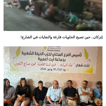
إنزكان.. حين تصبح الحاويات فارغة والنفايات في الشارع!