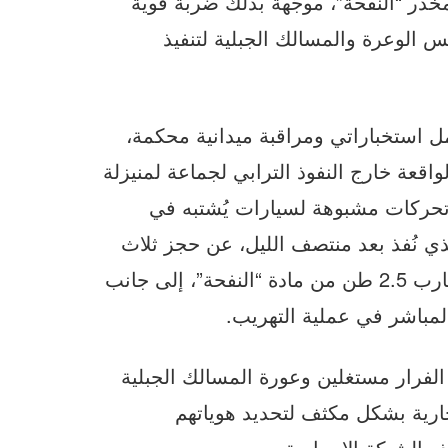
ر “النفحة”، موجِّهة بذلك ضربة قوية
 الوعرة والمسالك الجبلية لتنفيذ
 استخباراتي ومراقبة ميدانية محكمة،
اقعة خارج النفوذ الترابي لجماعة لمنيزلة
تحركات مشبوهة لسيارات يُشتبه في
ي نُفذ بعد منتصف الليل، عن حجز ثلاث
سيارات كانت محملة بشحنات كبيرة، وضبط ما يقارب 2.5 طن من مادة “النفحة”، إلى جانب
مباشر في عملية التهريب.
لفرار مستغلين وعورة المسالك الجبلية
جارية بشكل مكثف لتحديد هوياتهم
ه الشبكة الإجرامية.