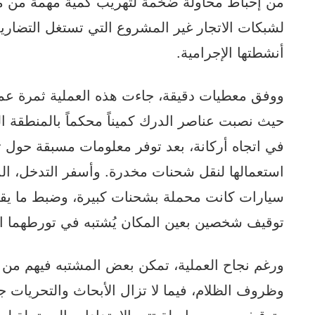
من إحباط محاولة ضخمة لتهريب كمية مهمة من مخد
لشبكات الاتجار غير المشروع التي تستغل التضاريس
أنشطتها الإجرامية.
ووفق معطيات دقيقة، جاءت هذه العملية ثمرة عمل
حيث نصبت عناصر الدرك كميناً محكماً بالمنطقة الو
في اتجاه أركانة، بعد توفر معلومات مسبقة حول 
استعمالها لنقل شحنات مخدرة. وأسفر التدخل، الذ
توقيف شخصين بعين المكان يُشتبه في تورطهما ال
ورغم نجاح العملية، تمكن بعض المشتبه فيهم من ا
وظروف الظلام، فيما لا تزال الأبحاث والتحريات 
وتوقيفهم، مع مواصلة تتبع الامتدادات المحتملة لهذ