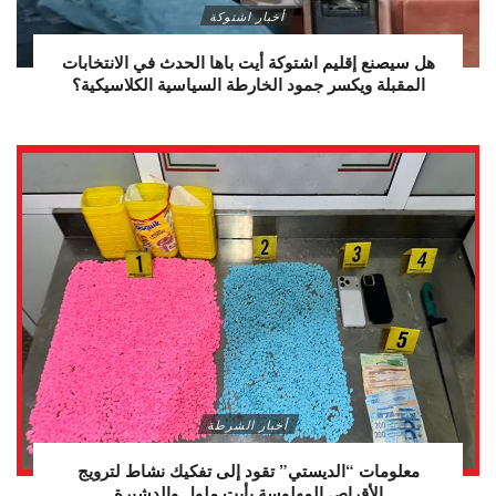
أخبار اشتوكة
هل سيصنع إقليم اشتوكة أيت باها الحدث في الانتخابات
المقبلة ويكسر جمود الخارطة السياسية الكلاسيكية؟
أخبار الشرطة
معلومات “الديستي” تقود إلى تفكيك نشاط لترويج
الأقراص المهلوسة بأيت ملول والدشيرة