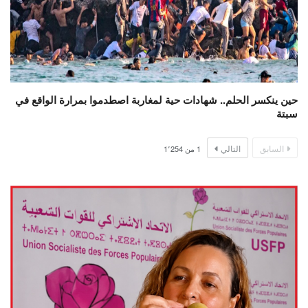
حين ينكسر الحلم.. شهادات حية لمغاربة اصطدموا بمرارة الواقع في
سبتة
السابق
التالي
1
من
1٬254