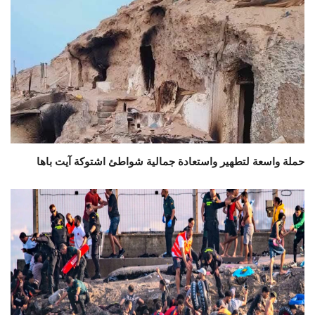
حملة واسعة لتطهير واستعادة جمالية شواطئ اشتوكة آيت باها