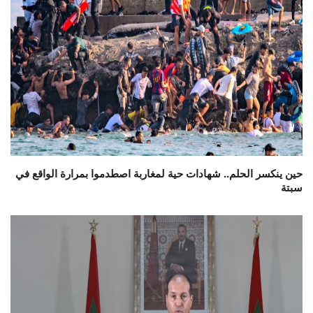
حين ينكسر الحلم.. شهادات حية لمغاربة اصطدموا بمرارة الواقع في
سبتة