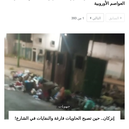
العواصم الأوروبية
السابق
التالي
1
من
393
جهويات
إنزكان.. حين تصبح الحاويات فارغة والنفايات في الشارع!