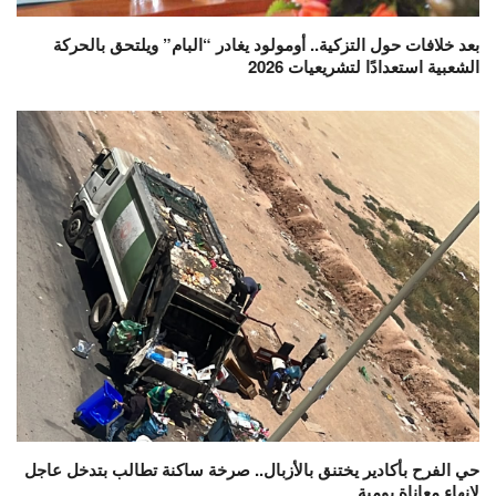
بعد خلافات حول التزكية.. أومولود يغادر “البام” ويلتحق بالحركة
الشعبية استعدادًا لتشريعيات 2026
حي الفرح بأكادير يختنق بالأزبال.. صرخة ساكنة تطالب بتدخل عاجل
لإنهاء معاناة يومية