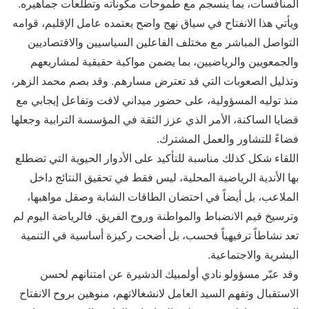
المنافسات، بما ينسجم مع طموحات مكوناته وتطلعات جماهيره.
ويأتي هذا الانفتاح في سياق نهج واضح يعتمده عامل الإقليم، قوامه
التواصل المباشر مع مختلف الفاعلين السياسيين والاقتصاديين
والجمعويين والرياضيين، بما يضمن مواكبة حقيقية لمشاريعهم
وتذليل الصعوبات التي قد تعترض مسارهم. وقد بصم محمد الزهر،
منذ توليه المسؤولية، على حضور ميداني لافت وتفاعل إيجابي مع
قضايا الساكنة، الأمر الذي عزز الثقة في المؤسسة الترابية وجعلها
فضاءً للتشاور والعمل المشترك.
اللقاء شكل كذلك مناسبة للتأكيد على الأدوار الحيوية التي تضطلع
بها الأندية الرياضية المحلية، ليس فقط في تحقيق النتائج داخل
الملاعب، بل أيضاً في احتضان الطاقات الشابة وصقل مواهبها،
وترسيخ قيم الانضباط والمواطنة وروح الفريق. فالرياضة اليوم لم
تعد نشاطاً ترفيهياً فحسب، بل أضحت ركيزة أساسية في التنمية
البشرية والاجتماعية.
وقد عبّر مسؤولو نادي أولمبيك الدشيرة عن امتنانهم لحسن
الاستقبال وتفهم السيد العامل لانشغالاتهم، منوهين بروح الانفتاح