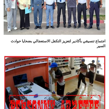
اجتماع تنسيقي بأكادير لتعزيز التكفل الاستعجالي بضحايا حوادث
السير