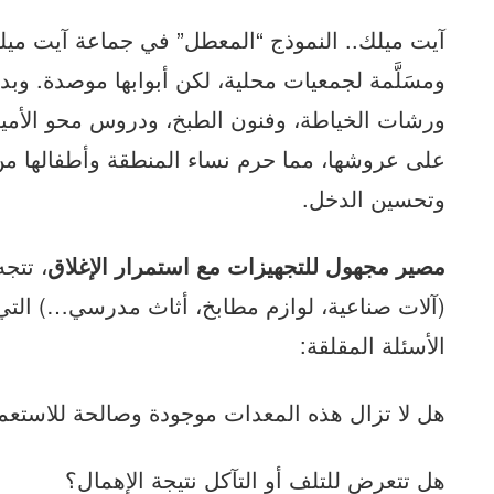
آيت ميلك.. النموذج “المعطل” في جماعة آيت ميلك
ومسَلَّمة لجمعيات محلية، لكن أبوابها موصدة. وبدل
ورشات الخياطة، وفنون الطبخ، ودروس محو الأمية،
على عروشها، مما حرم نساء المنطقة وأطفالها من 
وتحسين الدخل.
مصير مجهول للتجهيزات مع استمرار الإغلاق
، تتج
(آلات صناعية، لوازم مطابخ، أثاث مدرسي…) التي ت
الأسئلة المقلقة:
هل لا تزال هذه المعدات موجودة وصالحة للاستعم
هل تتعرض للتلف أو التآكل نتيجة الإهمال؟