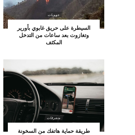
جهويات
السيطرة على حريق غابوي بأورير
وتغازوت بعد ساعات من التدخل
المكثف
متفرقات
طريقة حماية هاتفك من السخونة