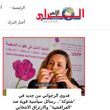
الرئيسية
أخ
أخبار الدرك
ص
أخبار اشتوكة
فدوى الرجواني من جديد في
“شتوكة”.. رسائل سياسية قوية ضد
“الفراقشية” والارتزاق الانتخابي