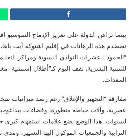
Facebook
بينما تراهن الدولة على تعزيز الإدماج السوسيو-اقت
تصطدم هذه الرهانات في إقليم اشتوكة آيت باها، و
“الجمود”. عشرات النوادي النسوية ومراكز التعليم ال
للتنمية البشرية، تقف اليوم كـ”أطلال إسمنتية” مغ
المعدات.
مفارقة “التجهيز والإغلاق” رغم رصد ميزانيات ضخ
عصرية، وآلات خياطة متطورة، وفضاءات بيداغوجية 
لسنوات. هذا الوضع يضع علامات استفهام كبرى حو
الترابية والجمعيات الموكول إليها التسيير، ومدى تف