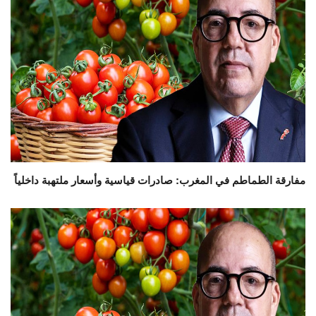
مفارقة الطماطم في المغرب: صادرات قياسية وأسعار ملتهبة داخلياً