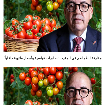
مفارقة الطماطم في المغرب: صادرات قياسية وأسعار ملتهبة داخلياً