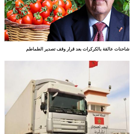
شاحنات عالقة بالكركرات بعد قرار وقف تصدير الطماطم