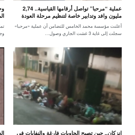
عملية “مرحبا” تواصل أرقامها القياسية.. 2,74
وج
مليون وافد وتدابير خاصة لتنظيم مرحلة العودة
ال
أعلنت مؤسسة محمد الخامس للتضامن أن عملية «مرحبا»
تمك
سجلت إلى غاية 3 غشت الجاري وصول…
وجد
إنزكان.. حين تصبح الحاويات فارغة والنفايات في
ال