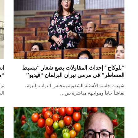
“بلوكاج” إحداث المقاولات يضع شعار “تبسيط
ان
المساطر” في مرمى نيران البرلمان “فيديو”
“م
شهدت جلسة الأسئلة الشفوية بمجلس النواب، اليوم،
ترا
نقاشاً حاداً ومواجهة مباشرة بين…
الر