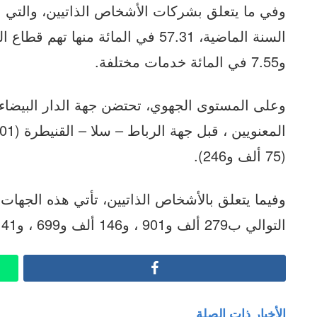
و7.55 في المائة خدمات مختلفة.
(75 ألف و246).
وفيما يتعلق بالأشخاص الذاتيين، تأتي هذه الجهات 
التوالي ب279 ألف و901 ، و146 ألف و699 ، و141 ألف و907.
Facebook
الأخبار ذات الصلة