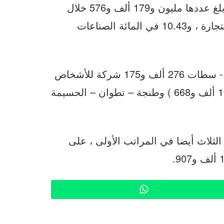
وفي ما يتعلق بشركات الأشخاص الذاتيين، والتي بلغ عددها مليون و179 ألف و576 خلال
السنة الماضية، 57.31 في المائة منها تهم قطاع التجارة ، و10.43 في المائة الصناعات
وعلى المستوى الجهوي، تحتضن جهة الدار البيضاء- سطات 276 ألف و175 شركة للأشخاص
المعنويين ، قبل جهة الرباط – سلا – القنيطرة (101 ألف و668 ) وطنجة – تطوان – الحسيمة
الثلاث أيضا في المراتب الأولى ، على
WhatsApp