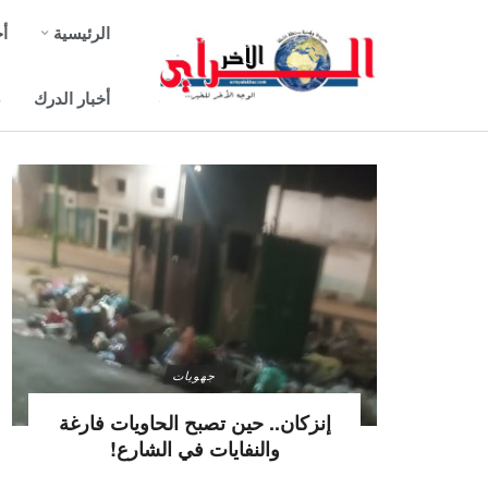
الرئيسية
أخ
أخبار الدرك
ص
جهويات
إنزكان.. حين تصبح الحاويات فارغة
والنفايات في الشارع!