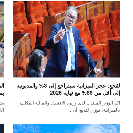
لقجع: عجز الميزانية سيتراجع إلى 3% والمديونية
ال
إلى أقل من 66% مع نهاية 2026
بم
أكد الوزير المنتدب لدى وزيرة الاقتصاد والمالية المكلف
يش
بالميزانية، فوزي لقجع، أن…
الك