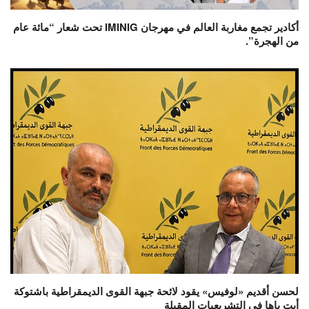
أكادير تجمع مغاربة العالم في مهرجان IMINIG تحت شعار “مائة عام
من الهجرة”.
لحسن أقديم «لوفيس» يقود لائحة جبهة القوى الديمقراطية باشتوكة
أيت باها في التشريعيات المقبلة