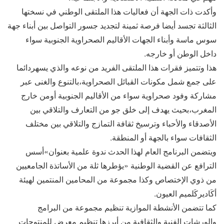
وأكدت ذات الجهة أن فعاليات هذا الملتقى الوطني في نسختها
الثالثة تجسد أيضا فرصة ثمينة لتجديد جسور التواصل بين أبناء جهة
سوس ماسة وأبناء الجهات الأقاليم الصحراوية الجنوبية سواء
داخل الوطن أو خارجه.
هذا وتتميز فقرات هذا الملتقى الفريد من نوعه والذي يسهردائما
على جمع شمل مكونات القبائل الصحراوية،بالتنوع والغنى عبر
مشاركة وفود صحراوية سواء من الأقاليم الجنوبية أومن خارج
المغرب،بحيث يهدف إلى خلق جو من التعارف والتلاقي بين
الأصدقاء والأحباء وترسيخ ثقافة التمازج والتلاقي بين مختلف
الثقافات سواء بالجهة أو المنطقة.
ويتضمن البرنامج العام لهذا الحدث ندوة علمية بعنوان»أسس
الترافع عن القضية الوطنية «يؤطرها ثلة من الأساتذة الجامعيين
من ذوي الإختصاص وكذا مجموعة من المحامين المنتمين لهيئة
أكَاديركَلميم العيون.
كما تتضمن الأنشطة الموازية تنظيم مجموعة من البرامج
والورشات الفنية والثقافية من أبرزها تنظيم معرض للمنتوجات