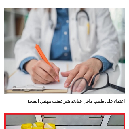
اعتداء على طبيب داخل عيادته يثير غضب مهنيي الصحة