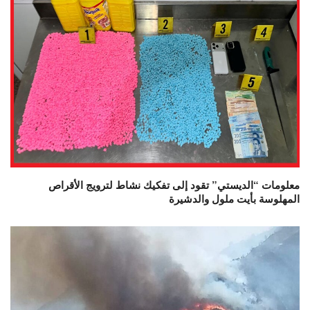
معلومات “الديستي” تقود إلى تفكيك نشاط لترويج الأقراص
المهلوسة بأيت ملول والدشيرة