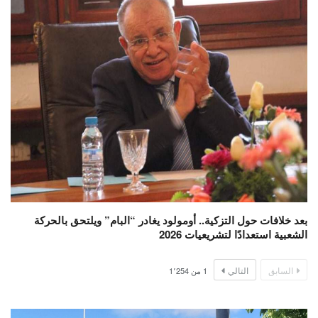
بعد خلافات حول التزكية.. أومولود يغادر “البام” ويلتحق بالحركة
الشعبية استعدادًا لتشريعيات 2026
السابق
التالي
1
من
1٬254